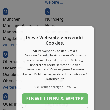
weitere ...
M
N
München
Nürnberg
Mönchengladbach
Neuss
Mannheim
Neumünster
Diese Webseite verwendet
Magdeburg
Neuwied
Cookies.
weitere ...
weitere ...
Wir verwenden Cookies, um die
O
P
Benutzerfreundlichkeit unserer Website zu
verbessern. Durch die weitere Nutzung
Oberhausen
Potsdam
unserer Webseite stimmen Sie der
Oldenburg
Paderborn
Verwendung von Cookies gemäß unserer
Osnabrück
Plauen
Cookie-Richtlinie zu.
Weitere Informationen /
Datenschutz
Oberkirch
Pforzheim
weitere ...
weitere ...
Alle Partner anzeigen
(1697) →
Q
R
EINWILLIGEN & WEITER
Quedlinburg
Regensburg