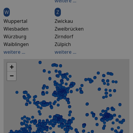
weitere ...
W
Z
Wuppertal
Zwickau
Wiesbaden
Zweibrücken
Würzburg
Zirndorf
Waiblingen
Zülpich
weitere ...
weitere ...
+
−