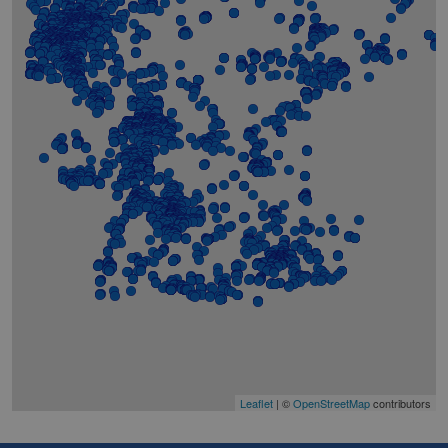
Leaflet
| ©
OpenStreetMap
contributors