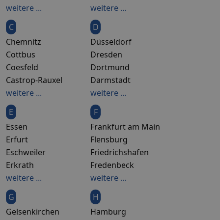
weitere ...
weitere ...
C
D
Chemnitz
Düsseldorf
Cottbus
Dresden
Coesfeld
Dortmund
Castrop-Rauxel
Darmstadt
weitere ...
weitere ...
E
F
Essen
Frankfurt am Main
Erfurt
Flensburg
Eschweiler
Friedrichshafen
Erkrath
Fredenbeck
weitere ...
weitere ...
G
H
Gelsenkirchen
Hamburg