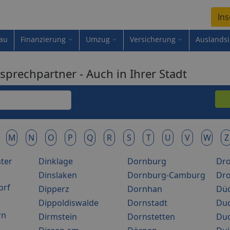
Ins
au
Finanzierung
Umzug
Versicherung
Auslands
sprechpartner - Auch in Ihrer Stadt
M
N
O
P
Q
R
S
T
U
V
W
Z
ter
Dinklage
Dornburg
Dro
Dinslaken
Dornburg-Camburg
Dro
orf
Dipperz
Dornhan
Düd
Dippoldiswalde
Dornstadt
Du
rn
Dirmstein
Dornstetten
Dud