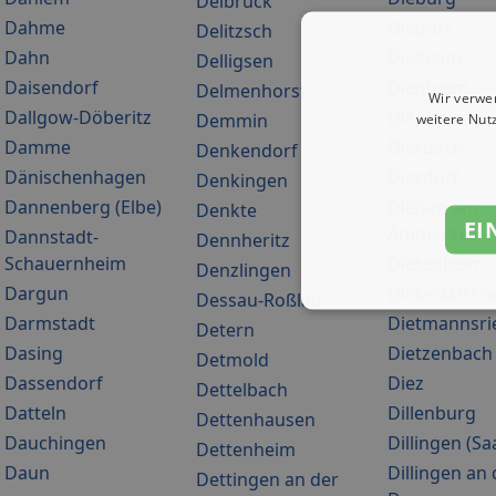
Delbrück
Dahme
Diedorf
Delitzsch
Dahn
Dielheim
Delligsen
Daisendorf
Dienheim
Delmenhorst
Wir verwe
Dallgow-Döberitz
Diepholz
Demmin
weitere Nut
Damme
Dierbach
Denkendorf
Dänischenhagen
Dierdorf
Denkingen
Dannenberg (Elbe)
Dießen am
Denkte
EI
Ammersee
Dannstadt-
Dennheritz
Schauernheim
Dietenheim
Denzlingen
Dargun
Dieterskirch
Dessau-Roßlau
Darmstadt
Dietmannsri
Detern
Dasing
Dietzenbach
Detmold
Dassendorf
Diez
Dettelbach
Datteln
Dillenburg
Dettenhausen
Dauchingen
Dillingen (Sa
Dettenheim
Daun
Dillingen an 
Dettingen an der