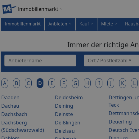
Immobilienmarkt
Immobilienmarkt
Anbieten
Kauf
Miete
Hausb
Immer der richtige An
A
B
C
D
E
F
G
H
I
J
K
L
Daaden
Deidesheim
Dettingen un
Teck
Dachau
Deining
Dettmannsd
Dachsbach
Deinste
Deuerling
Dachsberg
Deißlingen
(Südschwarzwald)
Deutsch Eve
Deizisau
Dahlem
Dieburg