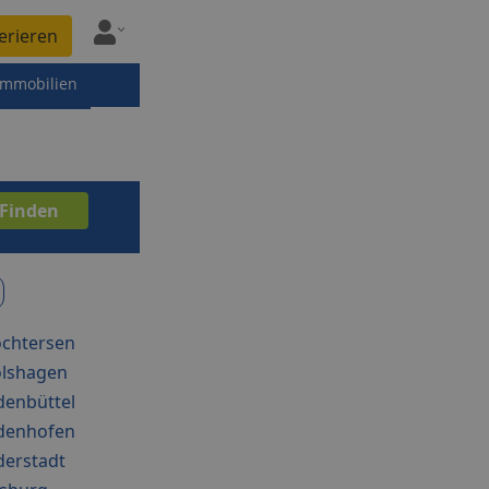
erieren
immobilien
chtersen
lshagen
enbüttel
denhofen
erstadt