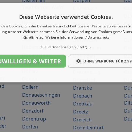
Dissen am
Dörpen
Dui
Teutoburger Wald
Dörrebach
Dü
Ditzingen
Diese Webseite verwendet Cookies.
Dorstadt
Du
Dobel
Dorsten
Düm
nden Cookies, um die Benutzerfreundlichkeit unserer Website zu verbessern.
Döbeln
zung unserer Webseite stimmen Sie der Verwendung von Cookies gemäß uns
Dortmund
Du
Richtlinie zu.
Weitere Informationen / Datenschutz
Doberlug-Kirchhain
Dörverden
Du
Doberschau-Gaußig
Alle Partner anzeigen
(1697) →
Dossenheim
Du
Doberschütz
Dötlingen
Dü
NWILLIGEN & WEITER
OHNE WERBUNG FÜR 2,99
Dogern
Drahnsdorf
Dü
Döhlau
Drakenburg
Dur
en
Dohna
Dransfeld
Du
ed
Dollern
Dranske
Dü
Donaueschingen
Drebach
Dür
Donauwörth
Dit
Drebkau
Donzdorf
Duß
Dreetz
ar)
Dörentrup
Düs
Dreieich
der
Dorfen
Drensteinfurt