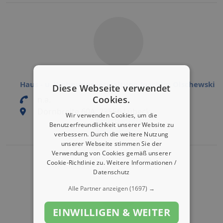
Haus - u. Wohnungsverwaltung Joachim Olschewski
Diese Webseite verwendet
Cookies.
n.a.
Dornbreite 60A, 23556 Lübeck
Wir verwenden Cookies, um die
Eintrag bearbeiten
Benutzerfreundlichkeit unserer Website zu
Eintrag aktivieren
verbessern. Durch die weitere Nutzung
unserer Webseite stimmen Sie der
Verwendung von Cookies gemäß unserer
Cookie-Richtlinie zu.
Weitere Informationen /
Datenschutz
Alle Partner anzeigen
(1697) →
EINWILLIGEN & WEITER