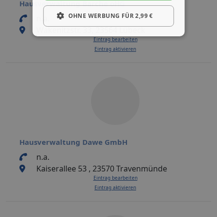
Hausverwaltung Barche oHG
OHNE WERBUNG FÜR 2,99 €
n.a.
Wakenitzstr. 33, 23564 Lübeck
Eintrag bearbeiten
Eintrag aktivieren
Hausverwaltung Dawe GmbH
n.a.
Kaiserallee 53 , 23570 Travenmünde
Eintrag bearbeiten
Eintrag aktivieren