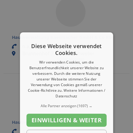
Hausverwaltung Kaesmacher GmbH & Co KG
Diese Webseite verwendet
n.a.
Cookies.
Brunnenhof 7, 52249 Eschweiler
Eintrag bearbeiten
Wir verwenden Cookies, um die
Eintrag aktivieren
Benutzerfreundlichkeit unserer Website zu
verbessern. Durch die weitere Nutzung
unserer Webseite stimmen Sie der
Verwendung von Cookies gemäß unserer
Cookie-Richtlinie zu.
Weitere Informationen /
Datenschutz
Alle Partner anzeigen
(1697) →
EINWILLIGEN & WEITER
Hausverwaltung Scheidt
n.a.