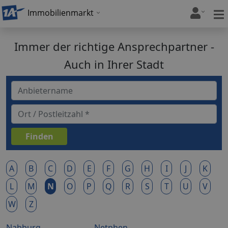
Immobilienmarkt
Immer der richtige Ansprechpartner -
Auch in Ihrer Stadt
A
B
C
D
E
F
G
H
I
J
K
L
M
N
O
P
Q
R
S
T
U
V
W
Z
Nabburg
Netphen