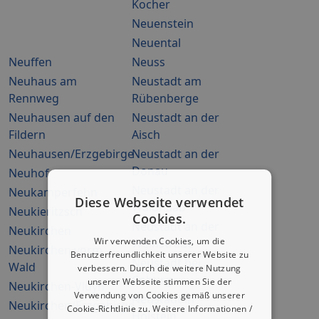
Kocher
Neuenstein
Neuental
Neuffen
Neuss
Neuhaus am
Neustadt am
Rennweg
Rübenberge
Neuhausen auf den
Neustadt an der
Fildern
Aisch
Neuhausen/Erzgebirge
Neustadt an der
Donau
Neuhof
Neustadt an der
Neukamperfehn
Diese Webseite verwendet
Waldnaab
Neukieritzsch
Cookies.
Neustadt an der
Neukirchen
Wir verwenden Cookies, um die
Weinstraße
Neukirchen vorm
Benutzerfreundlichkeit unserer Website zu
Neustadt bei
Wald
verbessern. Durch die weitere Nutzung
Coburg
unserer Webseite stimmen Sie der
Neukirchen-Vluyn
Verwendung von Cookies gemäß unserer
Neustadt in
Neukirchen/Erzgebirge
Cookie-Richtlinie zu.
Weitere Informationen /
Holstein