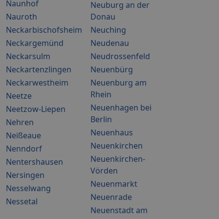
Naunhof
Neuburg an der
Nauroth
Donau
Neckarbischofsheim
Neuching
Neckargemünd
Neudenau
Neckarsulm
Neudrossenfeld
Neckartenzlingen
Neuenbürg
Neckarwestheim
Neuenburg am
Rhein
Neetze
Neuenhagen bei
Neetzow-Liepen
Berlin
Nehren
Neuenhaus
Neißeaue
Neuenkirchen
Nenndorf
Neuenkirchen-
Nentershausen
Vörden
Nersingen
Neuenmarkt
Nesselwang
Neuenrade
Nessetal
Neuenstadt am