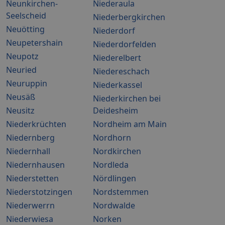
Neunkirchen-
Niederaula
Seelscheid
Niederbergkirchen
Neuötting
Niederdorf
Neupetershain
Niederdorfelden
Neupotz
Niederelbert
Neuried
Niedereschach
Neuruppin
Niederkassel
Neusäß
Niederkirchen bei
Neusitz
Deidesheim
Niederkrüchten
Nordheim am Main
Niedernberg
Nordhorn
Niedernhall
Nordkirchen
Niedernhausen
Nordleda
Niederstetten
Nördlingen
Niederstotzingen
Nordstemmen
Niederwerrn
Nordwalde
Niederwiesa
Norken