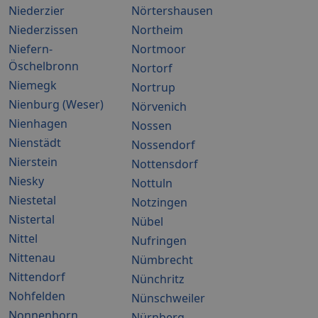
Niederzier
Nörtershausen
Niederzissen
Northeim
Niefern-
Nortmoor
Öschelbronn
Nortorf
Niemegk
Nortrup
Nienburg (Weser)
Nörvenich
Nienhagen
Nossen
Nienstädt
Nossendorf
Nierstein
Nottensdorf
Niesky
Nottuln
Niestetal
Notzingen
Nistertal
Nübel
Nittel
Nufringen
Nittenau
Nümbrecht
Nittendorf
Nünchritz
Nohfelden
Nünschweiler
Nonnenhorn
Nürnberg