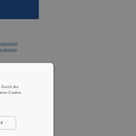
g bearbeiten
g aktivieren
 Durch die
g bearbeiten
erer Cookie-
g aktivieren
 €