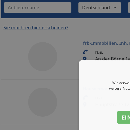
Sie möchten hier erscheinen?
frb-Immobilien, Inh.
n.a.
An der Börne 1
Wir verwe
Hausverwaltung Tomf
weitere Nut
n.a.
Hauptstraße 12
EI