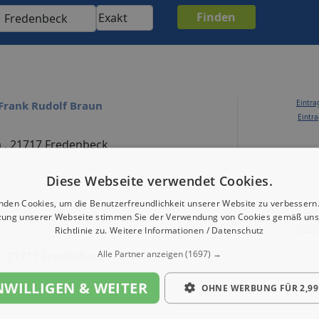
Eintra
 Frank Rudolf Braun
Eintra
a , 21717 Fredenbeck
Diese Webseite verwendet Cookies.
nden Cookies, um die Benutzerfreundlichkeit unserer Website zu verbessern.
Eintra
orde, Inh. Günter Tomforde
zung unserer Webseite stimmen Sie der Verwendung von Cookies gemäß uns
Eintra
Richtlinie zu.
Weitere Informationen / Datenschutz
Alle Partner anzeigen
(1697) →
 , 21717 Fredenbeck
NWILLIGEN & WEITER
OHNE WERBUNG FÜR 2,99