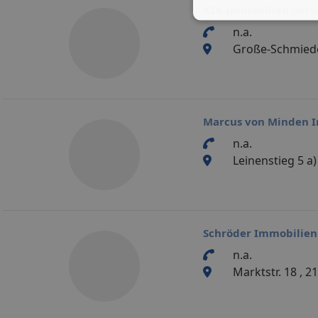
KSK Immobilien-Serv
n.a.
Große-Schmiede-
Marcus von Minden I
n.a.
Leinenstieg 5 a
Schröder Immobilie
n.a.
Marktstr. 18 , 