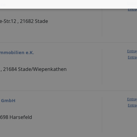
Eintra
ice
Eintra
Str.12 , 21682 Stade
Eintra
mmobilien e.K.
Eintra
) , 21684 Stade/Wiepenkathen
Eintra
n GmbH
Eintra
21698 Harsefeld