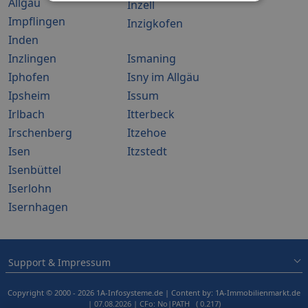
Allgäu
Inzell
Impflingen
Inzigkofen
Inden
Inzlingen
Ismaning
Iphofen
Isny im Allgäu
Ipsheim
Issum
Irlbach
Itterbeck
Irschenberg
Itzehoe
Isen
Itzstedt
Isenbüttel
Iserlohn
Isernhagen
Support & Impressum
Copyright © 2000 - 2026 1A-Infosysteme.de | Content by: 1A-Immobilienmarkt.de
| 07.08.2026
| CFo: No|PATH ( 0.217)