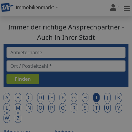
Immobilienmarkt
Immer der richtige Ansprechpartner -
Auch in Ihrer Stadt
A
B
C
D
E
F
G
H
I
J
K
L
M
N
O
P
Q
R
S
T
U
V
W
Z
Ibbenbüren
Iggingen