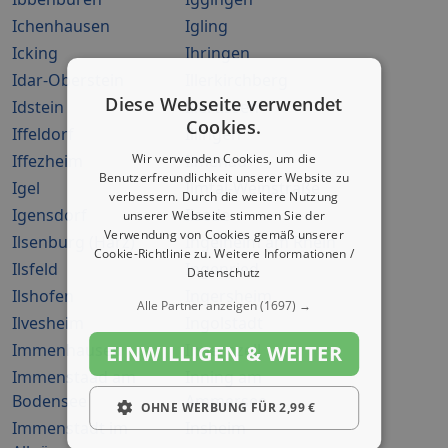
Ichenhausen
Igling
Icking
Ihringen
Idar-Oberstein
Illerkirchberg
Diese Webseite verwendet
Idstein
Illertissen
Cookies.
Iffeldorf
Illingen
Iffezheim
Wir verwenden Cookies, um die
Ilmenau
Benutzerfreundlichkeit unserer Website zu
Igel
Ilmtal-Weinstraße
verbessern. Durch die weitere Nutzung
Igensdorf
Ilsede
unserer Webseite stimmen Sie der
Verwendung von Cookies gemäß unserer
Ilsenburg (Harz)
Ingelheim am Rhein
Cookie-Richtlinie zu.
Weitere Informationen /
Ilsfeld
Ingenried
Datenschutz
Ilshofen
Ingersheim
Alle Partner anzeigen
(1697) →
Ilvesheim
Ingolstadt
Immenhausen
Innernzell
EINWILLIGEN & WEITER
Immenstaad am
Inning am
Bodensee
Ammersee
OHNE WERBUNG FÜR 2,99 €
Immenstadt im
Insheim