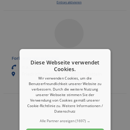
Eintrag aktivieren
Fork Hausverwaltung
Diese Webseite verwendet
n.a.
Cookies.
Friedrich-Ebert-Str. 17, 45711 Datteln
Wir verwenden Cookies, um die
Eintrag bearbeiten
Benutzerfreundlichkeit unserer Website zu
Eintrag aktivieren
verbessern. Durch die weitere Nutzung
unserer Webseite stimmen Sie der
Verwendung von Cookies gemäß unserer
Cookie-Richtlinie zu.
Weitere Informationen /
Datenschutz
Alle Partner anzeigen
(1697) →