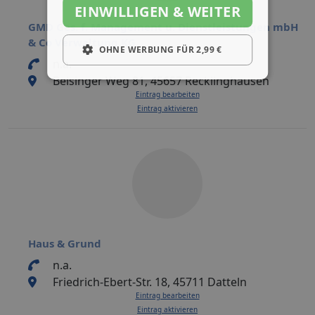
EINWILLIGEN & WEITER
GMD Ges. f. Management u. Dienstleistungen mbH
& Co Verwaltung KG
OHNE WERBUNG FÜR 2,99 €
n.a.
Beisinger Weg 81, 45657 Recklinghausen
Eintrag bearbeiten
Eintrag aktivieren
Haus & Grund
n.a.
Friedrich-Ebert-Str. 18, 45711 Datteln
Eintrag bearbeiten
Eintrag aktivieren