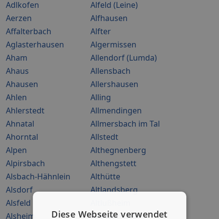
Adlkofen
Alfeld (Leine)
Aerzen
Alfhausen
Affalterbach
Alfter
Aglasterhausen
Algermissen
Aham
Allendorf (Lumda)
Ahaus
Allensbach
Ahausen
Allershausen
Ahlen
Alling
Ahlerstedt
Allmendingen
Ahnatal
Allmersbach im Tal
Ahorntal
Allstedt
Alpen
Althegnenberg
Alpirsbach
Althengstett
Alsbach-Hähnlein
Althütte
Alsdorf
Altlandsberg
Alsfeld
Altlußheim
Diese Webseite verwendet
Alsheim
Altmannstein