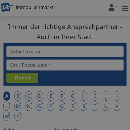
Immobilienmarkt
Immer der richtige Ansprechpartner -
Auch in Ihrer Stadt
A
B
C
D
E
F
G
H
I
J
K
L
M
N
O
P
Q
R
S
T
U
V
W
Z
Aalen
Ahrensbök