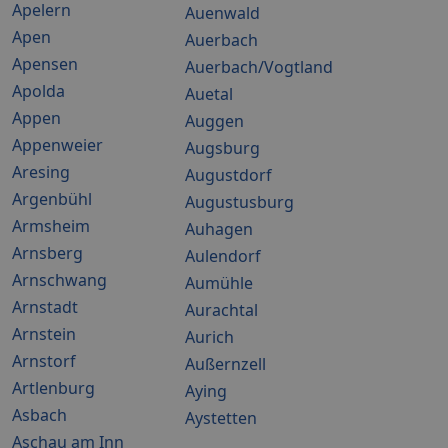
Apelern
Auenwald
Apen
Auerbach
Apensen
Auerbach/Vogtland
Apolda
Auetal
Appen
Auggen
Appenweier
Augsburg
Aresing
Augustdorf
Argenbühl
Augustusburg
Armsheim
Auhagen
Arnsberg
Aulendorf
Arnschwang
Aumühle
Arnstadt
Aurachtal
Arnstein
Aurich
Arnstorf
Außernzell
Artlenburg
Aying
Asbach
Aystetten
Aschau am Inn