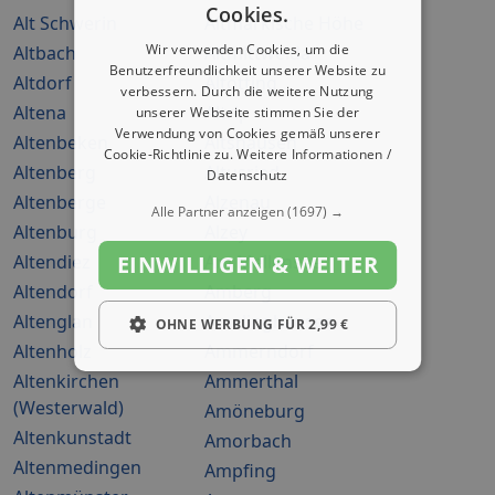
Cookies.
Alt Schwerin
Altmärkische Höhe
Wir verwenden Cookies, um die
Altbach
Altmittweida
Benutzerfreundlichkeit unserer Website zu
Altdorf
Altötting
verbessern. Durch die weitere Nutzung
Altena
Altrip
unserer Webseite stimmen Sie der
Verwendung von Cookies gemäß unserer
Altenbeken
Altshausen
Cookie-Richtlinie zu.
Weitere Informationen /
Altenberg
Altusried
Datenschutz
Altenberge
Alzenau
Alle Partner anzeigen
(1697) →
Altenburg
Alzey
EINWILLIGEN & WEITER
Altendiez
Am Mellensee
Altendorf
Amberg
Altenglan
Amelinghausen
OHNE WERBUNG FÜR 2,99 €
Altenholz
Ammerndorf
Altenkirchen
Ammerthal
(Westerwald)
Amöneburg
Altenkunstadt
Amorbach
Altenmedingen
Ampfing