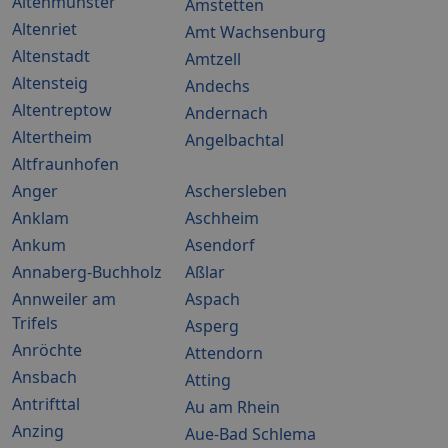
Altenmünster
Amstetten
Altenriet
Amt Wachsenburg
Altenstadt
Amtzell
Altensteig
Andechs
Altentreptow
Andernach
Altertheim
Angelbachtal
Altfraunhofen
Anger
Aschersleben
Anklam
Aschheim
Ankum
Asendorf
Annaberg-Buchholz
Aßlar
Annweiler am
Aspach
Trifels
Asperg
Anröchte
Attendorn
Ansbach
Atting
Antrifttal
Au am Rhein
Anzing
Aue-Bad Schlema