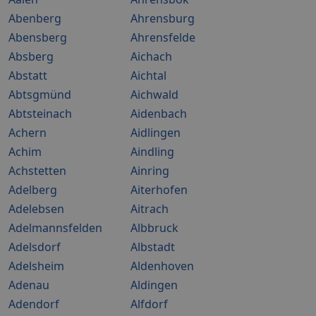
Abenberg
Ahrensburg
Abensberg
Ahrensfelde
Absberg
Aichach
Abstatt
Aichtal
Abtsgmünd
Aichwald
Abtsteinach
Aidenbach
Achern
Aidlingen
Achim
Aindling
Achstetten
Ainring
Adelberg
Aiterhofen
Adelebsen
Aitrach
Adelmannsfelden
Albbruck
Adelsdorf
Albstadt
Adelsheim
Aldenhoven
Adenau
Aldingen
Adendorf
Alfdorf