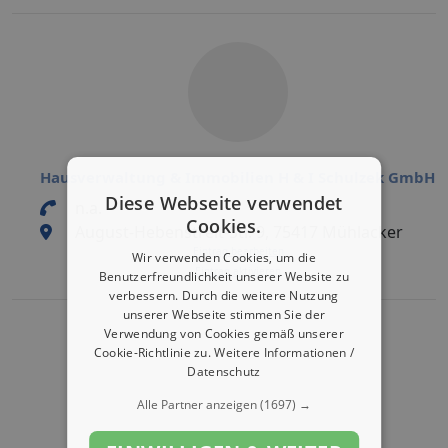
Hausverwaltung & Immobilien H & I Schulzek GmbH
Diese Webseite verwendet
n.a.
Cookies.
August-Hebenstreit-Str. 9, 75417 Mühlacker
Eintrag bearbeiten
Wir verwenden Cookies, um die
Eintrag aktivieren
Benutzerfreundlichkeit unserer Website zu
verbessern. Durch die weitere Nutzung
unserer Webseite stimmen Sie der
Verwendung von Cookies gemäß unserer
Cookie-Richtlinie zu.
Weitere Informationen /
Datenschutz
Alle Partner anzeigen
(1697) →