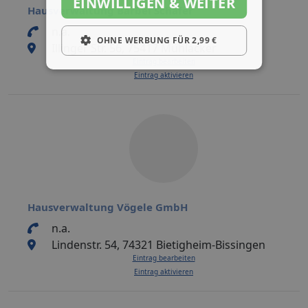
EINWILLIGEN & WEITER
Hausverwaltung Bärbel Schäfer
n.a.
OHNE WERBUNG FÜR 2,99 €
Illinger Str. 56, 75417 Mühlacker
Eintrag bearbeiten
Eintrag aktivieren
Hausverwaltung Vögele GmbH
n.a.
Lindenstr. 54, 74321 Bietigheim-Bissingen
Eintrag bearbeiten
Eintrag aktivieren