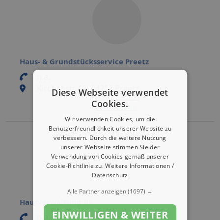
Haus- & Grundstücksservice Preetz
n.a.
Kirchenstr. 11, 24211 Preetz
Diese Webseite verwendet
Eintrag bearbeiten
Cookies.
Eintrag aktivieren
Wir verwenden Cookies, um die
Benutzerfreundlichkeit unserer Website zu
verbessern. Durch die weitere Nutzung
unserer Webseite stimmen Sie der
Verwendung von Cookies gemäß unserer
Cookie-Richtlinie zu.
Weitere Informationen /
Datenschutz
Alle Partner anzeigen
(1697) →
Hausverwaltung BS
EINWILLIGEN & WEITER
n.a.