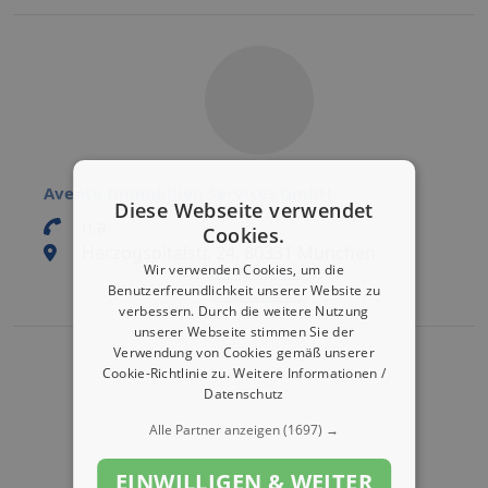
Avento Immobilien Services GmbH
Diese Webseite verwendet
n.a.
Cookies.
Herzogspitalstr. 24, 80331 München
Wir verwenden Cookies, um die
Eintrag bearbeiten
Benutzerfreundlichkeit unserer Website zu
Eintrag aktivieren
verbessern. Durch die weitere Nutzung
unserer Webseite stimmen Sie der
Verwendung von Cookies gemäß unserer
Cookie-Richtlinie zu.
Weitere Informationen /
Datenschutz
Alle Partner anzeigen
(1697) →
EINWILLIGEN & WEITER