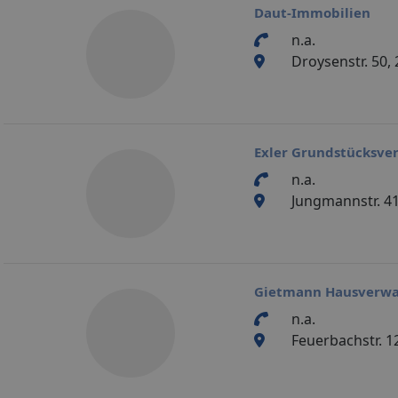
Daut-Immobilien
n.a.
Droysenstr. 50
Exler Grundstücksve
n.a.
Jungmannstr. 4
Gietmann Hausverwa
n.a.
Feuerbachstr. 