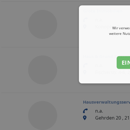
Grote Immobilien
n.a.
Konopkastrasse
Wir verwe
weitere Nut
Haus & Grund Buxteh
EI
n.a.
Fischerstr. 4-6
Hausverwaltungsserv
n.a.
Gehrden 20 , 21