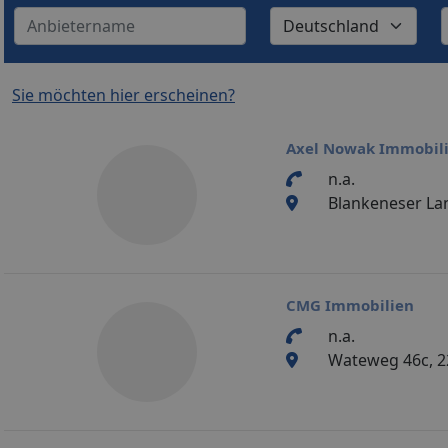
Sie möchten hier erscheinen?
Axel Nowak Immobil
n.a.
Blankeneser La
CMG Immobilien
n.a.
Wateweg 46c, 