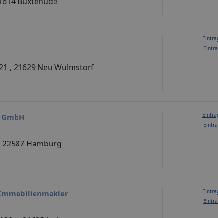
21614 Buxtehude
Eintra
Eintra
 21 , 21629 Neu Wulmstorf
Eintra
g GmbH
Eintra
 , 22587 Hamburg
Eintra
 Immobilienmakler
Eintra