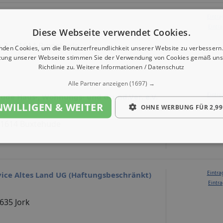
Eintra
Eintra
Diese Webseite verwendet Cookies.
 2 , 21614 Buxtehude
nden Cookies, um die Benutzerfreundlichkeit unserer Website zu verbessern.
zung unserer Webseite stimmen Sie der Verwendung von Cookies gemäß uns
Richtlinie zu.
Weitere Informationen / Datenschutz
Alle Partner anzeigen
(1697) →
Eintra
ude Haus-, Wohnungs- und Grund.Ver. e.V.
NWILLIGEN & WEITER
Eintra
OHNE WERBUNG FÜR 2,99
, 21614 Buxtehude
Eintra
ice Altes Land UG (Haftungsbeschränkt)
Eintra
635 Jork