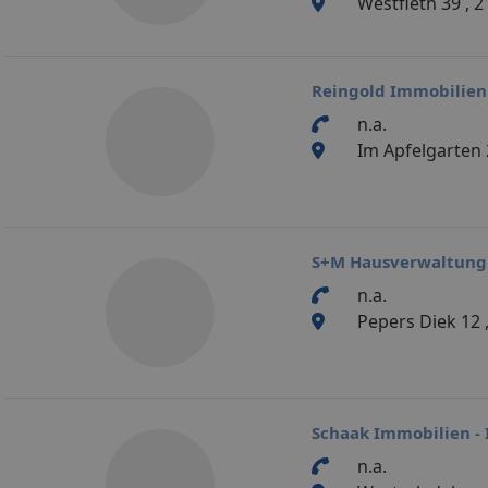
Westfleth 39 , 
Reingold Immobilien
n.a.
Im Apfelgarten
S+M Hausverwaltun
n.a.
Pepers Diek 12
Schaak Immobilien -
n.a.