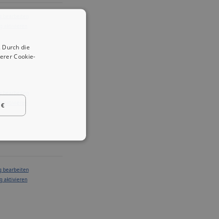
g bearbeiten
g aktivieren
 Durch die
erer Cookie-
g bearbeiten
g aktivieren
 €
g bearbeiten
g aktivieren