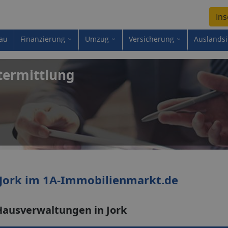
Ins
au
Finanzierung
Umzug
Versicherung
Auslands
termittlung
Jork im 1A-Immobilienmarkt.de
Hausverwaltungen in Jork