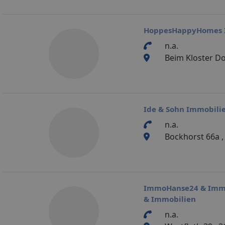
HoppesHappyHomes I
n.a.
Beim Kloster D
Ide & Sohn Immobili
n.a.
Bockhorst 66a 
ImmoHanse24 & Immob
& Immobilien
n.a.