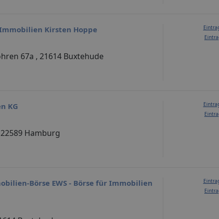
Eintra
mmobilien Kirsten Hoppe
Eintra
ohren 67a , 21614 Buxtehude
Eintra
en KG
Eintra
, 22589 Hamburg
Eintra
ilien-Börse EWS - Börse für Immobilien
Eintra