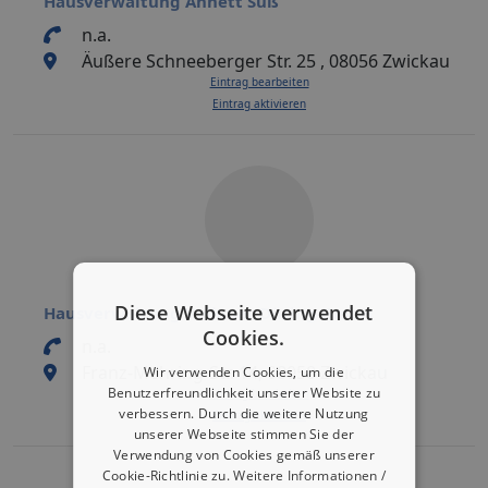
Hausverwaltung Annett Süß
n.a.
Äußere Schneeberger Str. 25 , 08056 Zwickau
Eintrag bearbeiten
Eintrag aktivieren
Diese Webseite verwendet
Hausverwaltung Volkmar Düring GmbH
Cookies.
n.a.
Franz-Mehring-Str. 14, 08058 Zwickau
Wir verwenden Cookies, um die
Benutzerfreundlichkeit unserer Website zu
Eintrag bearbeiten
verbessern. Durch die weitere Nutzung
Eintrag aktivieren
unserer Webseite stimmen Sie der
Verwendung von Cookies gemäß unserer
Cookie-Richtlinie zu.
Weitere Informationen /