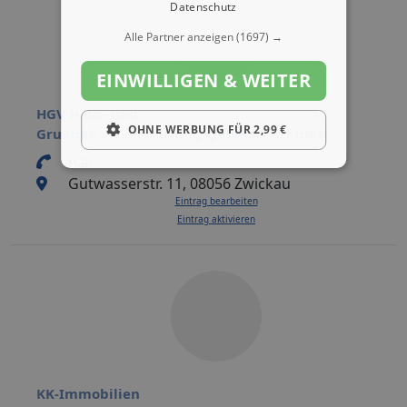
Datenschutz
Alle Partner anzeigen
(1697) →
EINWILLIGEN & WEITER
HGV Haus- und
OHNE WERBUNG FÜR 2,99 €
Grundbesitzverwaltungsgesellschaft mbH
n.a.
Gutwasserstr. 11, 08056 Zwickau
Eintrag bearbeiten
Eintrag aktivieren
KK-Immobilien