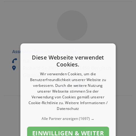
Assmann Immobilien GmbH
Diese Webseite verwendet
n.a.
Cookies.
Richard-Seiffert-Str. 14, 51469 Bergisch
Wir verwenden Cookies, um die
Gladbach
Benutzerfreundlichkeit unserer Website zu
Eintrag bearbeiten
verbessern. Durch die weitere Nutzung
Eintrag aktivieren
unserer Webseite stimmen Sie der
Verwendung von Cookies gemäß unserer
Cookie-Richtlinie zu.
Weitere Informationen /
Datenschutz
Alle Partner anzeigen
(1697) →
EINWILLIGEN & WEITER