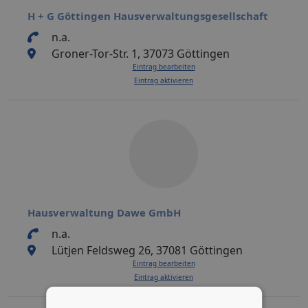
H + G Göttingen Hausverwaltungsgesellschaft
n.a.
Groner-Tor-Str. 1, 37073 Göttingen
Eintrag bearbeiten
Eintrag aktivieren
Hausverwaltung Dawe GmbH
n.a.
Lütjen Feldsweg 26, 37081 Göttingen
Eintrag bearbeiten
Eintrag aktivieren