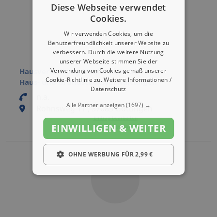
Diese Webseite verwendet
Cookies.
Wir verwenden Cookies, um die
Benutzerfreundlichkeit unserer Website zu
verbessern. Durch die weitere Nutzung
unserer Webseite stimmen Sie der
Hausverwaltung Neuhaus GmbH
Verwendung von Cookies gemäß unserer
Cookie-Richtlinie zu.
Weitere Informationen /
Haus- und Grundstücksverwaltungen
Datenschutz
n.a.
Alle Partner anzeigen
(1697) →
Rohnsweg 11 , 37085 Göttingen
Eintrag bearbeiten
EINWILLIGEN & WEITER
Eintrag aktivieren
OHNE WERBUNG FÜR 2,99 €