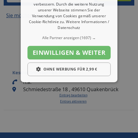
verbessern. Durch die weitere Nutzung
unserer Webseite stimmen Sie der
Sie möchten hier erscheinen?
Verwendung von Cookies gemäß unserer
Cookie-Richtlinie zu.
Weitere Informationen /
Datenschutz
Alle Partner anzeigen
(1697) →
EINWILLIGEN & WEITER
OHNE WERBUNG FÜR 2,99 €
Kessler Immobilien GmbH
n.a.
Schmiedestraße 18 , 49610 Quakenbrück
Eintrag bearbeiten
Eintrag aktivieren