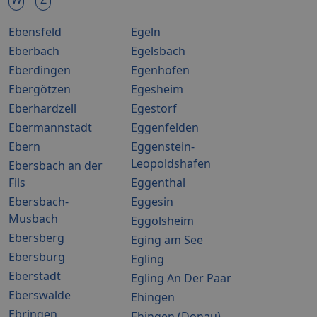
Ebensfeld
Egeln
Eberbach
Egelsbach
Eberdingen
Egenhofen
Ebergötzen
Egesheim
Eberhardzell
Egestorf
Ebermannstadt
Eggenfelden
Ebern
Eggenstein-
Leopoldshafen
Ebersbach an der
Fils
Eggenthal
Ebersbach-
Eggesin
Musbach
Eggolsheim
Ebersberg
Eging am See
Ebersburg
Egling
Eberstadt
Egling An Der Paar
Eberswalde
Ehingen
Ebringen
Ehingen (Donau)