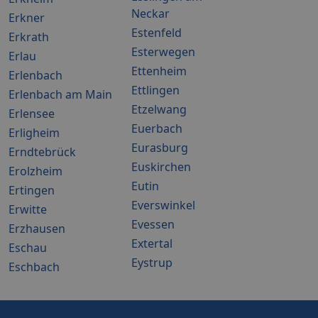
Neckar
Erkner
Estenfeld
Erkrath
Esterwegen
Erlau
Ettenheim
Erlenbach
Ettlingen
Erlenbach am Main
Etzelwang
Erlensee
Euerbach
Erligheim
Eurasburg
Erndtebrück
Euskirchen
Erolzheim
Eutin
Ertingen
Everswinkel
Erwitte
Evessen
Erzhausen
Extertal
Eschau
Eystrup
Eschbach