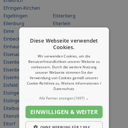
Effeltrich
Efringen-Kirchen
Eigeltingen
Elsterberg
Eilenburg
Elterlein
Eime
Eltmann
Einbeck
Eltville am Rhein
Diese Webseite verwendet
Einhausen
Elxleben
Cookies.
Eisenach
Elz
Wir verwenden Cookies, um die
Eisenberg
Elze
Benutzerfreundlichkeit unserer Website zu
verbessern. Durch die weitere Nutzung
Eisenberg (Pfalz)
Emden
unserer Webseite stimmen Sie der
Eisenhüttenstadt
Emersacker
Verwendung von Cookies gemäß unserer
Cookie-Richtlinie zu.
Weitere Informationen /
Eisfeld
Emlichheim
Datenschutz
Eisingen
Emmelshausen
Alle Partner anzeigen
(1697) →
Eislingen (Fils)
Emmendingen
Eitelborn
Emmerich am Rhein
EINWILLIGEN & WEITER
Eitensheim
Emmering
Eitorf
Emmerting
OHNE WERBUNG FÜR 2,99 €