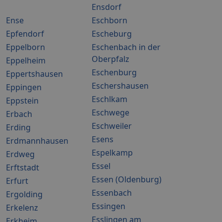
Ensdorf
Ense
Eschborn
Epfendorf
Escheburg
Eppelborn
Eschenbach in der
Oberpfalz
Eppelheim
Eschenburg
Eppertshausen
Eschershausen
Eppingen
Eschlkam
Eppstein
Eschwege
Erbach
Eschweiler
Erding
Esens
Erdmannhausen
Espelkamp
Erdweg
Essel
Erftstadt
Essen (Oldenburg)
Erfurt
Essenbach
Ergolding
Essingen
Erkelenz
Esslingen am
Erkheim