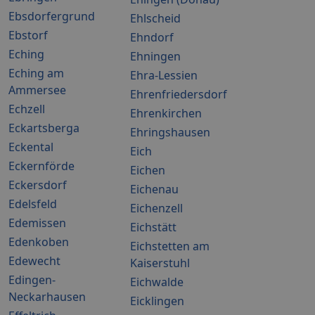
Ebsdorfergrund
Ehlscheid
Ebstorf
Ehndorf
Eching
Ehningen
Eching am
Ehra-Lessien
Ammersee
Ehrenfriedersdorf
Echzell
Ehrenkirchen
Eckartsberga
Ehringshausen
Eckental
Eich
Eckernförde
Eichen
Eckersdorf
Eichenau
Edelsfeld
Eichenzell
Edemissen
Eichstätt
Edenkoben
Eichstetten am
Edewecht
Kaiserstuhl
Edingen-
Eichwalde
Neckarhausen
Eicklingen