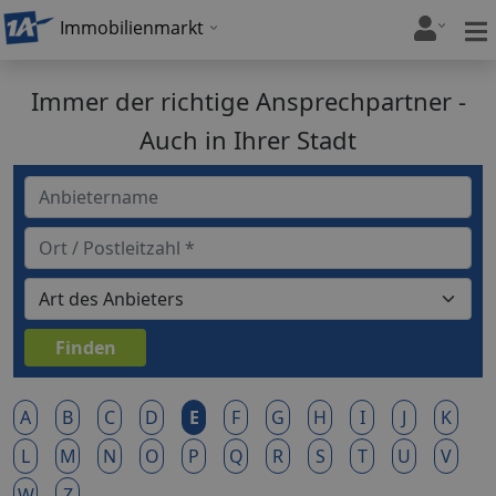
Immobilienmarkt
Immer der richtige Ansprechpartner -
Auch in Ihrer Stadt
A
B
C
D
E
F
G
H
I
J
K
L
M
N
O
P
Q
R
S
T
U
V
W
Z