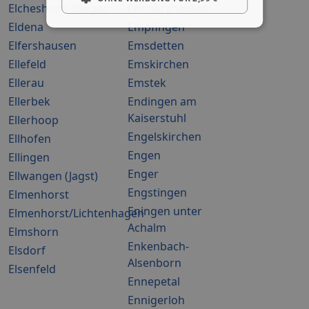
Elchesheim-Illingen
Emmerzhausen
Eldena
Empfingen
Elfershausen
Emsdetten
Ellefeld
Emskirchen
Ellerau
Emstek
Ellerbek
Endingen am
Kaiserstuhl
Ellerhoop
Engelskirchen
Ellhofen
Engen
Ellingen
Enger
Ellwangen (Jagst)
Engstingen
Elmenhorst
Eningen unter
Elmenhorst/Lichtenhagen
Achalm
Elmshorn
Enkenbach-
Elsdorf
Alsenborn
Elsenfeld
Ennepetal
Ennigerloh