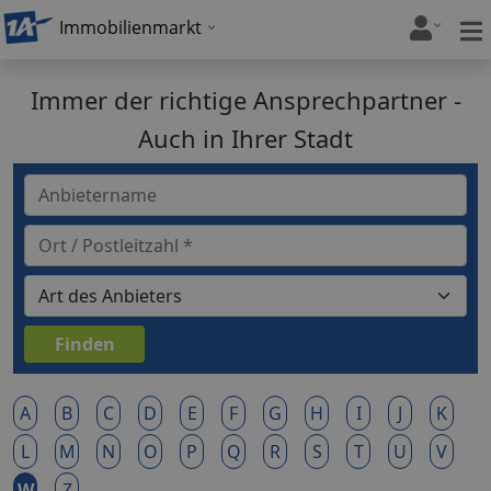
Immobilienmarkt
Immer der richtige Ansprechpartner -
Auch in Ihrer Stadt
A
B
C
D
E
F
G
H
I
J
K
L
M
N
O
P
Q
R
S
T
U
V
W
Z