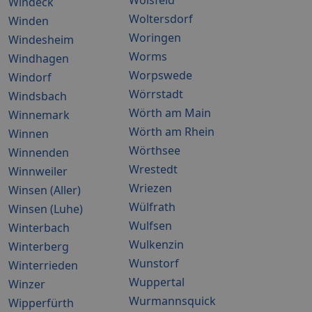
Wolsfeld
Windeck
Woltersdorf
Winden
Woringen
Windesheim
Worms
Windhagen
Worpswede
Windorf
Wörrstadt
Windsbach
Wörth am Main
Winnemark
Wörth am Rhein
Winnen
Wörthsee
Winnenden
Wrestedt
Winnweiler
Wriezen
Winsen (Aller)
Wülfrath
Winsen (Luhe)
Wulfsen
Winterbach
Wulkenzin
Winterberg
Wunstorf
Winterrieden
Wuppertal
Winzer
Wurmannsquick
Wipperfürth