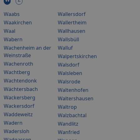
Waabs
Wallersdorf
Waakirchen
Wallertheim
Waal
Wallhausen
Wabern
Wallsbüll
Wachenheim an der
Walluf
Weinstraße
Walpertskirchen
Wachenroth
Walsdorf
Wachtberg
Walsleben
Wachtendonk
Walsrode
Wächtersbach
Waltenhofen
Wackersberg
Waltershausen
Wackersdorf
Waltrop
Waddeweitz
Walzbachtal
Wadern
Wandlitz
Wadersloh
Wanfried
Wadgassen