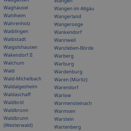
Wangen
Waghäusel
Wangen im Allgäu
Wahlheim
Wangerland
Wahrenholz
Wangerooge
Waiblingen
Wankendorf
Waibstadt
Wannweil
Waigolshausen
Wanzleben-Börde
Wakendorf II
Warberg
Walchum
Warburg
Wald
Wardenburg
Wald-Michelbach
Waren (Müritz)
Waldalgesheim
Warendorf
Waldaschaff
Warlow
Waldbröl
Warmensteinach
Waldbronn
Warmsen
Waldbrunn
Warstein
(Westerwald)
Wartenberg