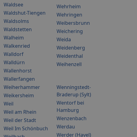
Waldsee
Wehrheim
Waldshut-Tiengen
Wehringen
Waldsolms
Weibersbrunn
Waldstetten
Weichering
Walheim
Weida
Walkenried
Weidenberg
Walldorf
Weidenthal
Walldürn
Weihenzell
Wallenhorst
Wallerfangen
Weiherhammer
Wenningstedt-
Braderup (Sylt)
Weikersheim
Wentorf bei
Weil
Hamburg
Weil am Rhein
Wenzenbach
Weil der Stadt
Werdau
Weil Im Schönbuch
Werder (Havel)
Weilbach