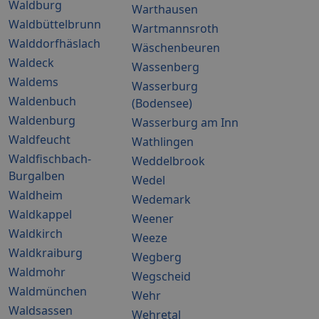
Waldburg
Warthausen
Waldbüttelbrunn
Wartmannsroth
Walddorfhäslach
Wäschenbeuren
Waldeck
Wassenberg
Waldems
Wasserburg
Waldenbuch
(Bodensee)
Waldenburg
Wasserburg am Inn
Waldfeucht
Wathlingen
Waldfischbach-
Weddelbrook
Burgalben
Wedel
Waldheim
Wedemark
Waldkappel
Weener
Waldkirch
Weeze
Waldkraiburg
Wegberg
Waldmohr
Wegscheid
Waldmünchen
Wehr
Waldsassen
Wehretal