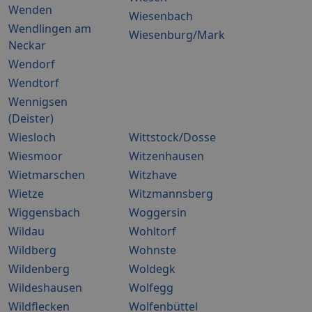
Wenden
Wiesenbach
Wendlingen am
Wiesenburg/Mark
Neckar
Wendorf
Wendtorf
Wennigsen
(Deister)
Wiesloch
Wittstock/Dosse
Wiesmoor
Witzenhausen
Wietmarschen
Witzhave
Wietze
Witzmannsberg
Wiggensbach
Woggersin
Wildau
Wohltorf
Wildberg
Wohnste
Wildenberg
Woldegk
Wildeshausen
Wolfegg
Wildflecken
Wolfenbüttel