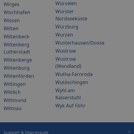
Würselen
Wirges
Wurster
Wischhafen
Nordseeküste
Wissen
Würzburg
Witten
Wurzen
Wittenbeck
Wusterhausen/Dosse
Wittenberg
Wustrow
Lutherstadt
Wustrow
Wittenberge
(Wendland)
Wittenburg
Wutha-Farnroda
Wittenförden
Wutöschingen
Wittingen
Wyhl am
Wittlich
Kaiserstuhl
Wittmund
Wyk Auf Föhr
Wittnau
Support & Impressum