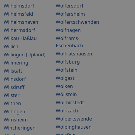
Wilhelmsdorf
Wolfersdorf
Wilhelmsfeld
Wölfersheim
Wilhelmshaven
Wolfertschwenden
Wilhermsdorf
Wolfhagen
Wilkau-Haßlau
Wolframs-
Eschenbach
Willich
Wolfratshausen
Willingen (Upland)
Wolfsburg
Willmering
Wolfstein
Willstätt
Wolgast
Wilnsdorf
Wolken
Wilsdruff
Wöllstein
Wilster
Wolmirstedt
Wilthen
Wolnzach
Wiltingen
Wolpertswende
Wimsheim
Wölpinghausen
Wincheringen