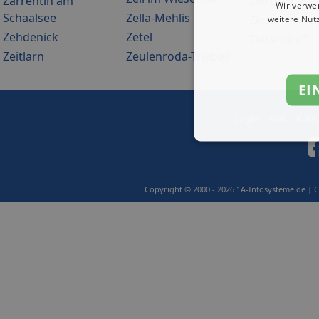
Zarrentin am
Ziertheim
Wir verwe
Schaalsee
Zella-Mehlis
Ziesar
weitere Nut
Zehdenick
Zetel
Ziesendorf
Zeitlarn
Zeulenroda-Triebes
EI
Login
AGB
Kont
Copyright © 2000 - 2026 1A-Infosysteme.de | 