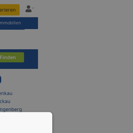
erieren
immobilien
enkau
ckau
ingenberg
nitz