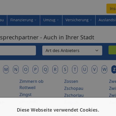
Ins
au
Finanzierung
Umzug
Versicherung
Auslands
sprechpartner - Auch in Ihrer Stadt
M
N
O
P
Q
R
S
T
U
V
W
Z
Zimmern ob
Zossen
Zw
Rottweil
Zschopau
Zwi
Zingst
Zschorlau
Zw
Zinnowitz
sen
Zülpich
Zwö
Zirndorf
Zusamaltheim
Diese Webseite verwendet Cookies.
Zittau