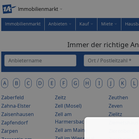
Immobilienmarkt
Immobilienmarkt
Anbieten
Kauf
Miete
Hausb
Immer der richtige An
A
B
C
D
E
F
G
H
I
J
K
L
Zaberfeld
Zeitz
Zeuthen
Zahna-Elster
Zell (Mosel)
Zeven
Zaisenhausen
Zell am
Zielitz
Harmersbach
Zapfendorf
Ziemetshau
Zell am Main
Zarpen
Zierenberg
Zell im Wiesental