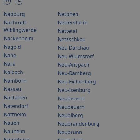
Nabburg
Netphen
Nachrodt-
Nettersheim
Wiblingwerde
Nettetal
Nackenheim
Netzschkau
Nagold
Neu Darchau
Nahe
Neu Wulmstorf
Naila
Neu-Anspach
Nalbach
Neu-Bamberg
Namborn
Neu-Eichenberg
Nassau
Neu-Isenburg
Nastätten
Neuberend
Natendorf
Neubeuern
Nattheim
Neubiberg
Nauen
Neubrandenburg
Nauheim
Neubrunn
Naumburg