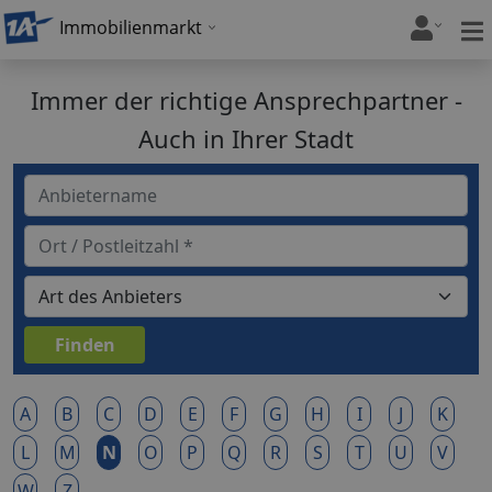
Immobilienmarkt
Immer der richtige Ansprechpartner -
Auch in Ihrer Stadt
A
B
C
D
E
F
G
H
I
J
K
L
M
N
O
P
Q
R
S
T
U
V
W
Z