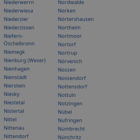
Niederwerrn
Nordwalde
Niederwiesa
Norken
Niederzier
Nörtershausen
Niederzissen
Northeim
Niefern-
Nortmoor
Öschelbronn
Nortorf
Niemegk
Nortrup
Nienburg (Weser)
Nörvenich
Nienhagen
Nossen
Nienstädt
Nossendorf
Nierstein
Nottensdorf
Niesky
Nottuln
Niestetal
Notzingen
Nistertal
Nübel
Nittel
Nufringen
Nittenau
Nümbrecht
Nittendorf
Nünchritz