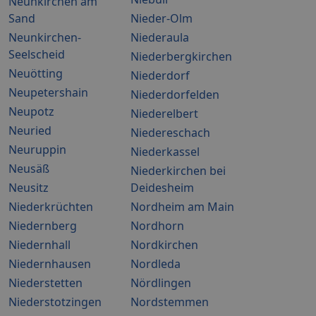
Neunkirchen am
Sand
Nieder-Olm
Neunkirchen-
Niederaula
Seelscheid
Niederbergkirchen
Neuötting
Niederdorf
Neupetershain
Niederdorfelden
Neupotz
Niederelbert
Neuried
Niedereschach
Neuruppin
Niederkassel
Neusäß
Niederkirchen bei
Neusitz
Deidesheim
Niederkrüchten
Nordheim am Main
Niedernberg
Nordhorn
Niedernhall
Nordkirchen
Niedernhausen
Nordleda
Niederstetten
Nördlingen
Niederstotzingen
Nordstemmen