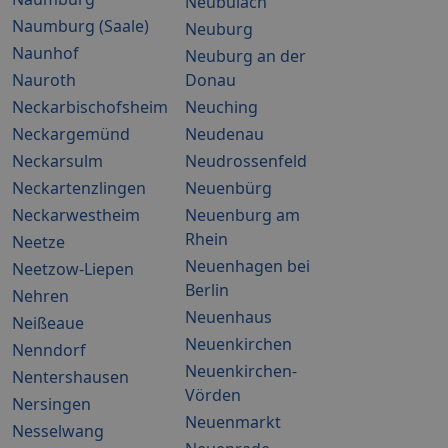
Neubulach
Naumburg (Saale)
Neuburg
Naunhof
Neuburg an der
Nauroth
Donau
Neckarbischofsheim
Neuching
Neckargemünd
Neudenau
Neckarsulm
Neudrossenfeld
Neckartenzlingen
Neuenbürg
Neckarwestheim
Neuenburg am
Rhein
Neetze
Neuenhagen bei
Neetzow-Liepen
Berlin
Nehren
Neuenhaus
Neißeaue
Neuenkirchen
Nenndorf
Neuenkirchen-
Nentershausen
Vörden
Nersingen
Neuenmarkt
Nesselwang