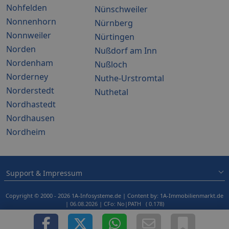
Nohfelden
Nünschweiler
Nonnenhorn
Nürnberg
Nonnweiler
Nürtingen
Norden
Nußdorf am Inn
Nordenham
Nußloch
Norderney
Nuthe-Urstromtal
Norderstedt
Nuthetal
Nordhastedt
Nordhausen
Nordheim
Support & Impressum
Copyright © 2000 - 2026 1A-Infosysteme.de | Content by: 1A-Immobilienmarkt.de
| 06.08.2026
| CFo: No|PATH ( 0.178)