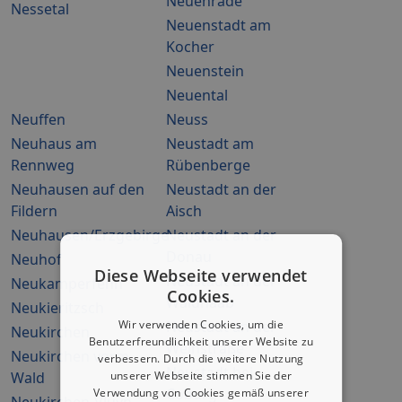
Neuenrade
Nessetal
Neuenstadt am
Kocher
Neuenstein
Neuental
Neuffen
Neuss
Neuhaus am
Neustadt am
Rennweg
Rübenberge
Neuhausen auf den
Neustadt an der
Fildern
Aisch
Neuhausen/Erzgebirge
Neustadt an der
Donau
Neuhof
Diese Webseite verwendet
Neustadt an der
Neukamperfehn
Cookies.
Waldnaab
Neukieritzsch
Wir verwenden Cookies, um die
Neustadt an der
Neukirchen
Benutzerfreundlichkeit unserer Website zu
Weinstraße
Neukirchen vorm
verbessern. Durch die weitere Nutzung
Neustadt bei
unserer Webseite stimmen Sie der
Wald
Coburg
Verwendung von Cookies gemäß unserer