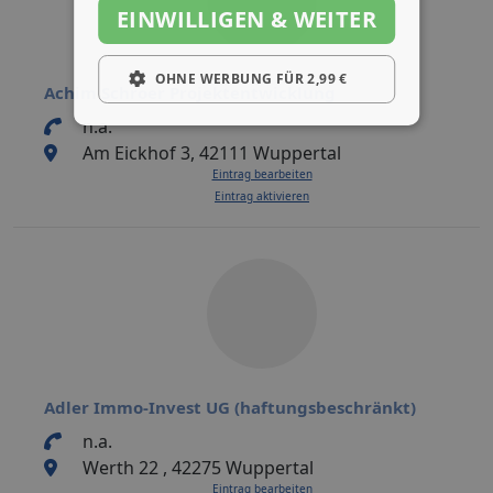
EINWILLIGEN & WEITER
OHNE WERBUNG FÜR 2,99 €
Achim Schroer Projektentwicklung
n.a.
Am Eickhof 3, 42111 Wuppertal
Eintrag bearbeiten
Eintrag aktivieren
Adler Immo-Invest UG (haftungsbeschränkt)
n.a.
Werth 22 , 42275 Wuppertal
Eintrag bearbeiten