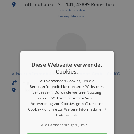
Lüttringhauser Str. 141, 42899 Remscheid
Eintrag bearbeiten
Eintrag aktivieren
Diese Webseite verwendet
Cookies.
a-ba-cus Immobilien Management GmbH Co.KG
Wir verwenden Cookies, um die
n.a.
Benutzerfreundlichkeit unserer Website zu
Hofaue 75, 42103 Wuppertal
verbessern. Durch die weitere Nutzung
Eintrag bearbeiten
unserer Webseite stimmen Sie der
Eintrag aktivieren
Verwendung von Cookies gemäß unserer
Cookie-Richtlinie zu.
Weitere Informationen /
Datenschutz
Alle Partner anzeigen
(1697) →