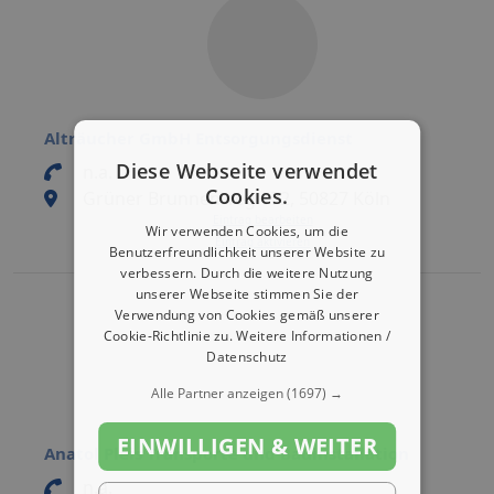
Alträucher GmbH Entsorgungsdienst
Diese Webseite verwendet
n.a.
Cookies.
Grüner Brunnenweg 172, 50827 Köln
Eintrag bearbeiten
Wir verwenden Cookies, um die
Eintrag aktivieren
Benutzerfreundlichkeit unserer Website zu
verbessern. Durch die weitere Nutzung
unserer Webseite stimmen Sie der
Verwendung von Cookies gemäß unserer
Cookie-Richtlinie zu.
Weitere Informationen /
Datenschutz
Alle Partner anzeigen
(1697) →
EINWILLIGEN & WEITER
Anatol Pleis Transporte und Bauinstallation
n.a.