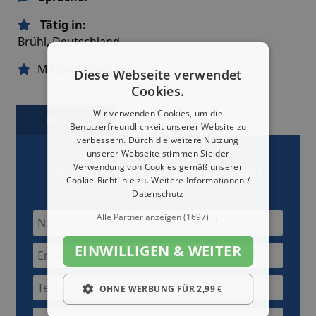
Tätig in:
Brühl, Deutschland
Mitgliedschaften:
Diese Webseite verwendet
Cookies.
Wir verwenden Cookies, um die
Kontakt
Karte
Benutzerfreundlichkeit unserer Website zu
verbessern. Durch die weitere Nutzung
unserer Webseite stimmen Sie der
Verwendung von Cookies gemäß unserer
Jetzt mit
Armbruster Umzüge
Kontakt
Cookie-Richtlinie zu.
Weitere Informationen /
aufnehmen
Datenschutz
Alle Partner anzeigen
(1697) →
EINWILLIGEN & WEITER
OHNE WERBUNG FÜR 2,99 €