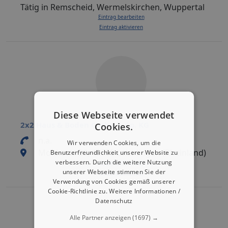
Tätig in Remscheid, Wermelskirchen, Wuppertal
Eintrag bearbeiten
Eintrag aktivieren
Diese Webseite verwendet
2x2 Haus & Boden GmbH & Co. KG
Cookies.
n.a.
Wir verwenden Cookies, um die
Moltkestr. 22, 42799 Leichlingen (Rheinland)
Benutzerfreundlichkeit unserer Website zu
verbessern. Durch die weitere Nutzung
Eintrag bearbeiten
unserer Webseite stimmen Sie der
Eintrag aktivieren
Verwendung von Cookies gemäß unserer
Cookie-Richtlinie zu.
Weitere Informationen /
Datenschutz
Alle Partner anzeigen
(1697) →