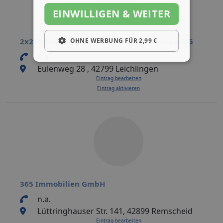
EINWILLIGEN & WEITER
OHNE WERBUNG FÜR 2,99 €
2x2 Immobilien Versicherungen GmbH Co. KG
n.a.
Eulenweg 28 , 42799 Leichlingen
Eintrag bearbeiten
Eintrag aktivieren
365 Immobilien GmbH
n.a.
Lüttringhauser Str. 141, 42899 Remscheid
Eintrag bearbeiten