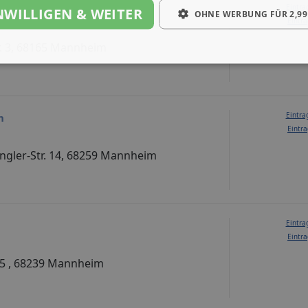
Eintra
NWILLIGEN & WEITER
OHNE WERBUNG FÜR 2,99
Eintra
r. 3, 68165 Mannheim
Eintra
n
Eintra
ngler-Str. 14, 68259 Mannheim
Eintra
Eintra
. 5 , 68239 Mannheim