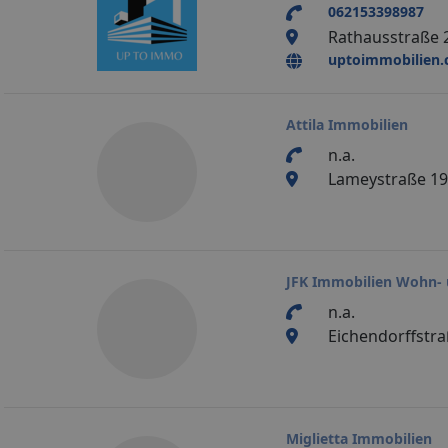
062153398987
Rathausstraße 
uptoimmobilien
Attila Immobilien
n.a.
Lameystraße 19
JFK Immobilien Wohn-
n.a.
Eichendorffstr
Miglietta Immobilien