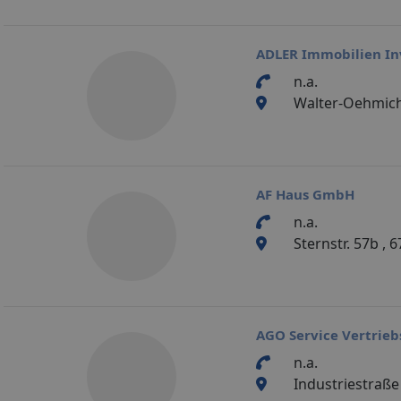
ADLER Immobilien I
n.a.
Walter-Oehmich
AF Haus GmbH
n.a.
Sternstr. 57b ,
AGO Service Vertrie
n.a.
Industriestraße