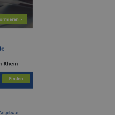
nformieren
›
de
m Rhein
Angebote