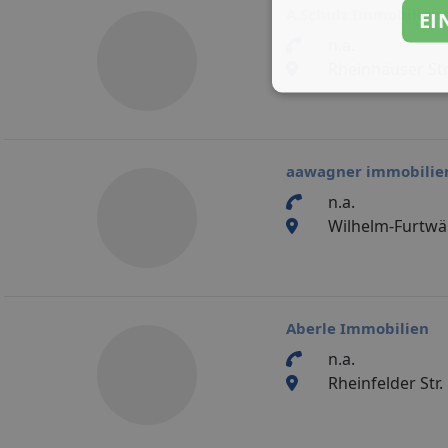
A.Schulz Immobilien
EI
n.a.
Rheinhäuser St
aawagner immobilie
n.a.
Wilhelm-Furtwä
Aberle Immobilien
n.a.
Rheinfelder Str