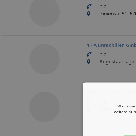
n.a.
Pinienstr. 51, 
1 - A Immobilien Gm
n.a.
Augustaanlage
1000 Satellites GmbH
n.a.
Wir verwe
Industriestr. 3
weitere Nut