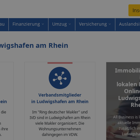
Ins
au
Finanzierung
Umzug
Versicherung
Auslands
dwigshafen am Rhein
Immobili
lokalen
Onlin
Verbandsmitglieder
Ludwig
ein
in Ludwigshafen am Rhein
Rhe
 die
Im "Ring deutscher Makler" und
All Business is 
IVD sind in Ludwigshafen am Rhein
aktuelle Im
n
viele Makler organisiert. Die
zusätzlich i
 ihre
Wohnungsunternehmen
Ludwigsha
.
dahingegen im VDW.