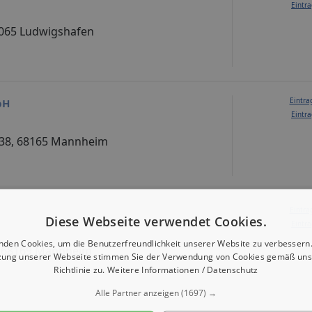
Eintra
67065 Ludwigshafen
Eintra
bH
Eintra
 38, 68165 Mannheim
Eintra
Diese Webseite verwendet Cookies.
Eintra
nden Cookies, um die Benutzerfreundlichkeit unserer Website zu verbessern.
5, 68169 Mannheim
zung unserer Webseite stimmen Sie der Verwendung von Cookies gemäß uns
Richtlinie zu.
Weitere Informationen / Datenschutz
Alle Partner anzeigen
(1697) →