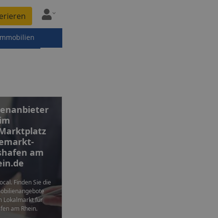
erieren
immobilien
enanbieter
im
 Marktplatz
emarkt-
shafen am
in.de
local. Finden Sie die
mobilienangebote
m Lokalmarkt für
fen am Rhein.