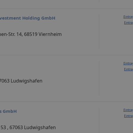
Eintra
nvestment Holding GmbH
Eintra
en-Str. 14, 68519 Viernheim
Eintra
Eintra
 67063 Ludwigshafen
Eintra
bs GmbH
Eintra
 53 , 67063 Ludwigshafen