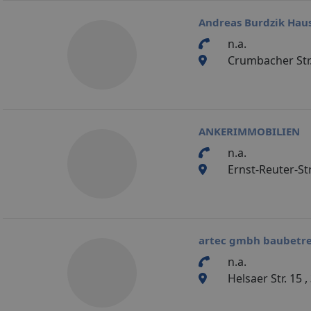
Andreas Burdzik Hau
n.a.
Crumbacher Str.
ANKERIMMOBILIEN
n.a.
Ernst-Reuter-St
artec gmbh baubetr
n.a.
Helsaer Str. 15 