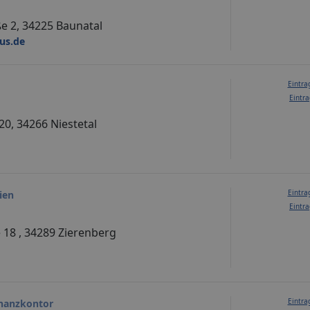
e 2, 34225 Baunatal
us.de
Eintra
Eintra
0, 34266 Niestetal
Eintra
ien
Eintra
 18 , 34289 Zierenberg
Eintra
nanzkontor