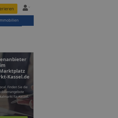
erieren
immobilien
enanbieter
im
 Marktplatz
kt-Kassel.de
local. Finden Sie die
mobilienangebote
kalmarkt für Kassel.