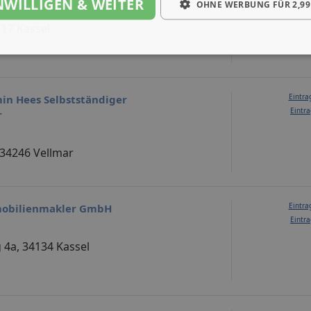
NWILLIGEN & WEITER
Eintra
OHNE WERBUNG FÜR 2,99
117 Kassel
Eintra
in Hees Selbstständiger
Eintra
r
 34246 Vellmar
Eintra
obilienmakler GmbH
Eintra
4a, 34134 Kassel