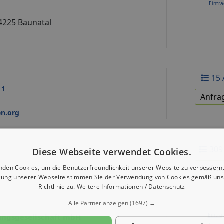
Eintra
4225 Baunatal
15 
11
Anfra
en.org
309
Diese Webseite verwendet Cookies.
Anfra
nden Cookies, um die Benutzerfreundlichkeit unserer Website zu verbessern.
zung unserer Webseite stimmen Sie der Verwendung von Cookies gemäß uns
Richtlinie zu.
Weitere Informationen / Datenschutz
Alle Partner anzeigen
(1697) →
Eintra
ungsgesellschaft mbH