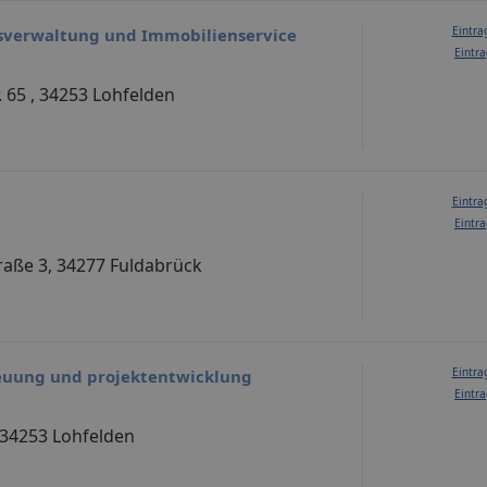
Eintra
sverwaltung und Immobilienservice
Eintra
 65 , 34253 Lohfelden
Eintra
Eintra
raße 3, 34277 Fuldabrück
Eintra
euung und projektentwicklung
Eintra
, 34253 Lohfelden