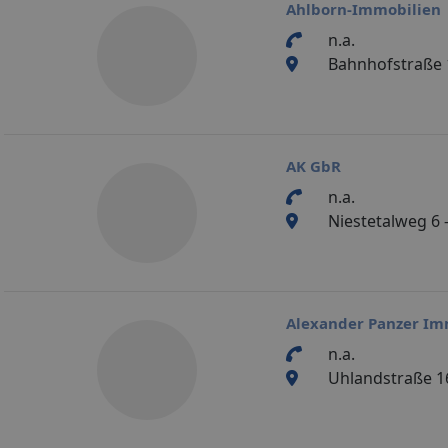
Ahlborn-Immobilien
n.a.
Bahnhofstraße 
AK GbR
n.a.
Niestetalweg 6 -
Alexander Panzer Im
n.a.
Uhlandstraße 16