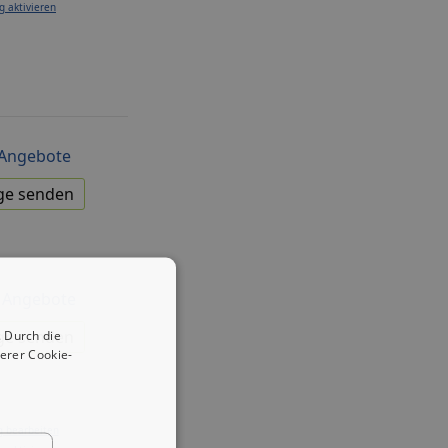
g aktivieren
Angebote
ge senden
 Angebote
ge senden
 Durch die
erer Cookie-
g bearbeiten