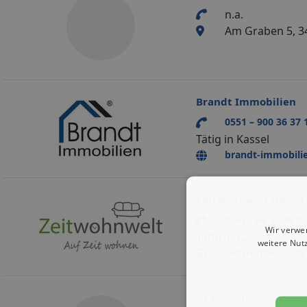
n.a.
Am Graben 5, 3
Brandt Immobilien
0551 – 900 36 37 
Tätig in Kassel
brandt-immobili
Zeitwohnwelt GmbH
0361 - 66 37 99 0
Wir verwe
Tätig in Kassel
weitere Nut
zeitwohnwelt.de
A1 Bau- und Verwalt