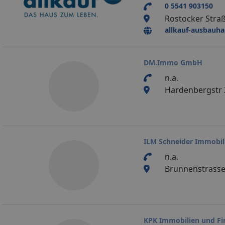
0 5541 903150
Rostocker Straß
allkauf-ausbauha
DM.Immo GmbH
n.a.
Hardenbergstr 2
ILM Schneider Immobil
n.a.
Brunnenstrasse
KPK Immobilien und Fi