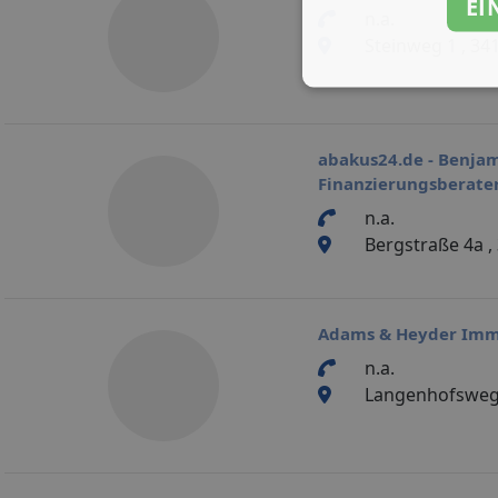
EI
n.a.
Steinweg 1 , 34
abakus24.de - Benjam
Finanzierungsberate
n.a.
Bergstraße 4a ,
Adams & Heyder Imm
n.a.
Langenhofsweg 