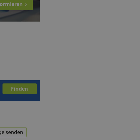
nformieren
›
ge senden