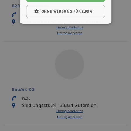
B2R Immo GmbH
OHNE WERBUNG FÜR 2,99 €
n.a.
Avenwedder Str. 82, 33335 Gütersloh
Eintrag bearbeiten
Eintrag aktivieren
BauArt KG
n.a.
Siedlungsstr. 24 , 33334 Gütersloh
Eintrag bearbeiten
Eintrag aktivieren