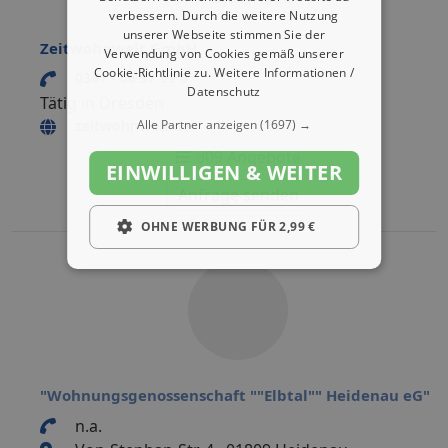
verbessern. Durch die weitere Nutzung
unserer Webseite stimmen Sie der
Zeitwohnwelt GmbH
Verwendung von Cookies gemäß unserer
Cookie-Richtlinie zu.
Weitere Informationen /
0361 - 66 37 99 0
Datenschutz
Tätig in Dresden
zeitwohnwelt.de
Alle Partner anzeigen
(1697) →
309 Angebote
EINWILLIGEN & WEITER
Anfrage senden
OHNE WERBUNG FÜR 2,99 €
"Wohnungsgenossenschaft ""Elbtal"" Heidenau eG"
n.a.