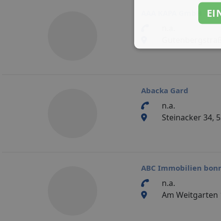
EI
AAA KAPA GmbH
n.a.
Gutenbergstraße
Abacka Gard
n.a.
Steinacker 34,
ABC Immobilien bonn
n.a.
Am Weitgarten 