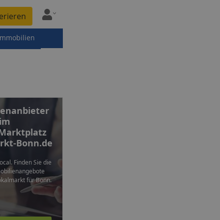
erieren
immobilien
enanbieter
im
 Marktplatz
rkt-Bonn.de
local. Finden Sie die
mobilienangebote
okalmarkt für Bonn.