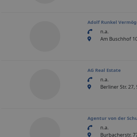
Adolf Runkel Vermö
n.a.
Am Buschhof 10
AG Real Estate
n.a.
Berliner Str. 27
Agentur von der Sch
n.a.
Burbacherstr. 7