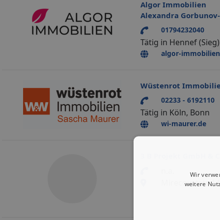
Algor Immobilien
Alexandra Gorbunov-
01794232040
Tätig in Hennef (Sieg)
algor-immobilien
Wüstenrot Immobilie
02233 - 6192110
Tätig in Köln, Bonn
wi-maurer.de
3 B Projekt GmbH & C
n.a.
Wir verwe
Mirecourtstr. 1
weitere Nut