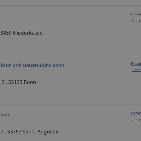
Eintra
Eintra
53859 Niederkassel
Eintra
ktur und Bauen-Büro Bonn
Eintra
2 , 53125 Bonn
Eintra
lien
Eintra
27 , 53757 Sankt Augustin