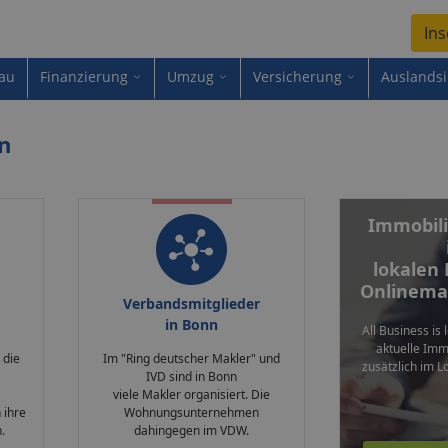
Ins
au
Finanzierung
Umzug
Versicherung
Auslands
n
Immobili
lokalen
Onlinema
Verbandsmitglieder
in Bonn
All Business is 
aktuelle Im
 die
Im "Ring deutscher Makler" und
zusätzlich im L
IVD sind in Bonn
viele Makler organisiert. Die
 ihre
Wohnungsunternehmen
.
dahingegen im VDW.