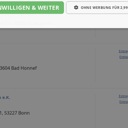
NWILLIGEN & WEITER
Eintra
OHNE WERBUNG FÜR 2,99
Eintra
 1-3, 53757 St. Augustin
Eintra
Eintra
 53604 Bad Honnef
Eintra
 e.K.
Eintra
1, 53227 Bonn