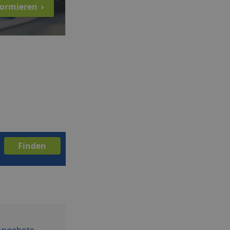
nformieren
›
Angebote