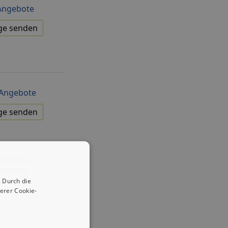
Angebote
ge senden
Angebote
ge senden
g bearbeiten
g aktivieren
 Durch die
erer Cookie-