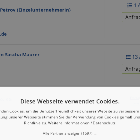
1 
Petrov (Einzelunternehmerin)
Anfra
.de
n Sascha Maurer
13 
Anfra
Eintra
o. KG
Diese Webseite verwendet Cookies.
Eintra
nden Cookies, um die Benutzerfreundlichkeit unserer Website zu verbessern.
4, 53225 Bonn
zung unserer Webseite stimmen Sie der Verwendung von Cookies gemäß uns
Richtlinie zu.
Weitere Informationen / Datenschutz
Alle Partner anzeigen
(1697) →