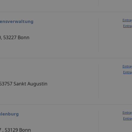
Eintra
gensverwaltung
Eintra
, 53227 Bonn
Eintra
Eintra
, 53757 Sankt Augustin
Eintra
ulenburg
Eintra
7 , 53129 Bonn