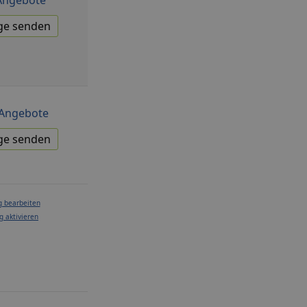
ge senden
Angebote
ge senden
g bearbeiten
g aktivieren