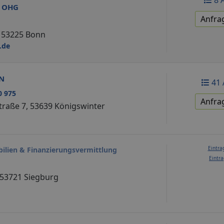
g OHG
Anfra
 , 53225 Bonn
.de
N
41 
0 975
Anfra
traße 7, 53639 Königswinter
Eintra
lien & Finanzierungsvermittlung
Eintra
53721 Siegburg