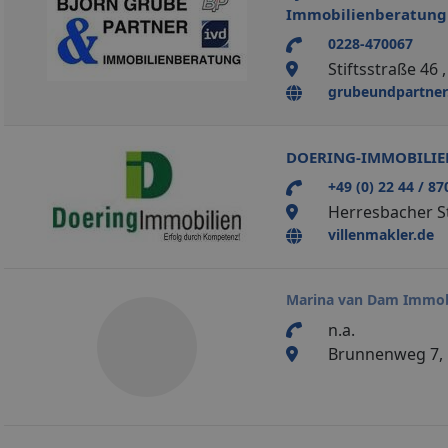
Immobilienberatun
0228-470067
Stiftsstraße 46
grubeundpartner
DOERING-IMMOBILIE
+49 (0) 22 44 / 87
Herresbacher S
villenmakler.de
Marina van Dam Immobi
n.a.
Brunnenweg 7, 