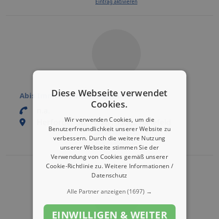
Eintrag aktivieren
Diese Webseite verwendet
Abis Immobilien Management
Cookies.
n.a.
Wir verwenden Cookies, um die
Herforder Str. 26-28 , 33602 Bielefeld
Benutzerfreundlichkeit unserer Website zu
Eintrag bearbeiten
verbessern. Durch die weitere Nutzung
Eintrag aktivieren
unserer Webseite stimmen Sie der
Verwendung von Cookies gemäß unserer
Cookie-Richtlinie zu.
Weitere Informationen /
Datenschutz
Alle Partner anzeigen
(1697) →
EINWILLIGEN & WEITER