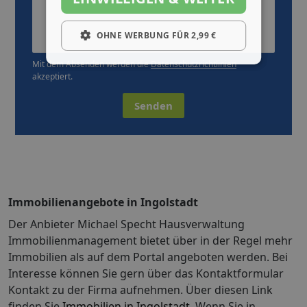
OHNE WERBUNG FÜR 2,99 €
Mit dem Absenden werden die
Datenschutzrichtlinien
akzeptiert.
Senden
Immobilienangebote in Ingolstadt
Der Anbieter Michael Specht Hausverwaltung
Immobilienmanagement bietet über in der Regel mehr
Immobilien als auf dem Portal angeboten werden. Bei
Interesse können Sie gern über das Kontaktformular
Kontakt zu der Firma aufnehmen. Über diesen Link
finden Sie
Immobilien in Ingolstadt
. Wenn Sie in