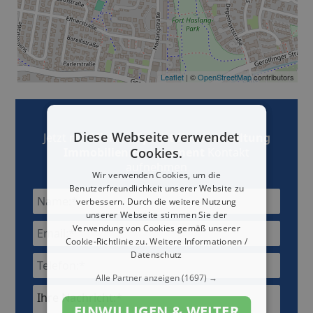
Leaflet
| ©
OpenStreetMap
contributors
Diese Webseite verwendet
Jetzt mit
Michael Specht Hausverwaltung
Cookies.
Immobilienmanagement
Kontakt
aufnehmen
Wir verwenden Cookies, um die
Benutzerfreundlichkeit unserer Website zu
verbessern. Durch die weitere Nutzung
unserer Webseite stimmen Sie der
Verwendung von Cookies gemäß unserer
Cookie-Richtlinie zu.
Weitere Informationen /
Datenschutz
Alle Partner anzeigen
(1697) →
Ihre Nachricht:*
EINWILLIGEN & WEITER