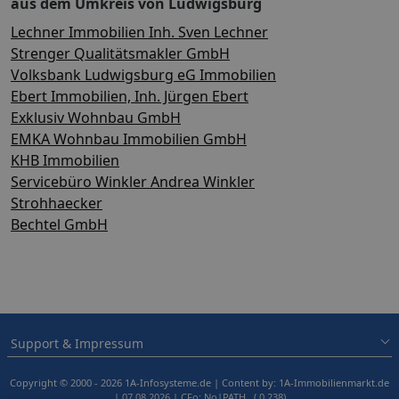
aus dem Umkreis von Ludwigsburg
Lechner Immobilien Inh. Sven Lechner
Strenger Qualitätsmakler GmbH
Volksbank Ludwigsburg eG Immobilien
Ebert Immobilien, Inh. Jürgen Ebert
Exklusiv Wohnbau GmbH
EMKA Wohnbau Immobilien GmbH
KHB Immobilien
Servicebüro Winkler Andrea Winkler
Strohhaecker
Bechtel GmbH
Support & Impressum
Copyright © 2000 - 2026 1A-Infosysteme.de | Content by: 1A-Immobilienmarkt.de
| 07.08.2026
| CFo: No|PATH ( 0.238)