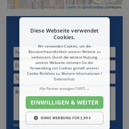
Leaflet
| ©
OpenStreetMap
contributors
Diese Webseite verwendet
Jetzt mit
Kuni Immobilien e.K.
Kontakt
Cookies.
aufnehmen
Wir verwenden Cookies, um die
Benutzerfreundlichkeit unserer Website zu
verbessern. Durch die weitere Nutzung
unserer Webseite stimmen Sie der
Verwendung von Cookies gemäß unserer
Cookie-Richtlinie zu.
Weitere Informationen /
Datenschutz
Alle Partner anzeigen
(1697) →
Ihre Nachricht:*
EINWILLIGEN & WEITER
OHNE WERBUNG FÜR 2,99 €
Mit dem Absenden werden die
Datenschutzrichtlinien