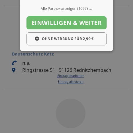
Alle Partner anzeigen
(1697) →
EINWILLIGEN & WEITER
OHNE WERBUNG FÜR 2,99 €
Bautenschutz Katz
n.a.
Ringstrasse 51 , 91126 Rednitzhembach
Eintrag bearbeiten
Eintrag aktivieren