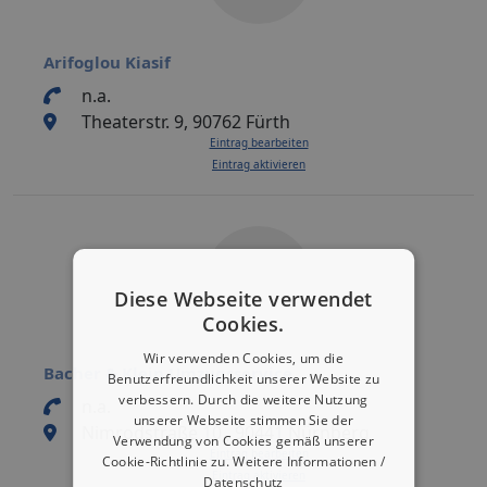
Arifoglou Kiasif
n.a.
Theaterstr. 9, 90762 Fürth
Eintrag bearbeiten
Eintrag aktivieren
Diese Webseite verwendet
Cookies.
Wir verwenden Cookies, um die
Bacher & Klein Umzugsservice
Benutzerfreundlichkeit unserer Website zu
verbessern. Durch die weitere Nutzung
n.a.
unserer Webseite stimmen Sie der
Nimrodstraße 10 , 90441 Nürnberg
Verwendung von Cookies gemäß unserer
Eintrag bearbeiten
Cookie-Richtlinie zu.
Weitere Informationen /
Eintrag aktivieren
Datenschutz