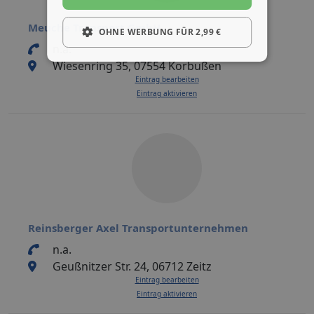
Meuche Transport GmbH
OHNE WERBUNG FÜR 2,99 €
n.a.
Wiesenring 35, 07554 Korbußen
Eintrag bearbeiten
Eintrag aktivieren
Reinsberger Axel Transportunternehmen
n.a.
Geußnitzer Str. 24, 06712 Zeitz
Eintrag bearbeiten
Eintrag aktivieren