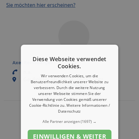
Sie möchten hier erscheinen?
Diese Webseite verwendet
Axel Reinsberger
Cookies.
n.a.
Wir verwenden Cookies, um die
Geußnitzer Straße 24 , 06712 Zeitz
Benutzerfreundlichkeit unserer Website zu
Eintrag bearbeiten
verbessern. Durch die weitere Nutzung
Eintrag aktivieren
unserer Webseite stimmen Sie der
Verwendung von Cookies gemäß unserer
Cookie-Richtlinie zu.
Weitere Informationen /
Datenschutz
Alle Partner anzeigen
(1697) →
EINWILLIGEN & WEITER