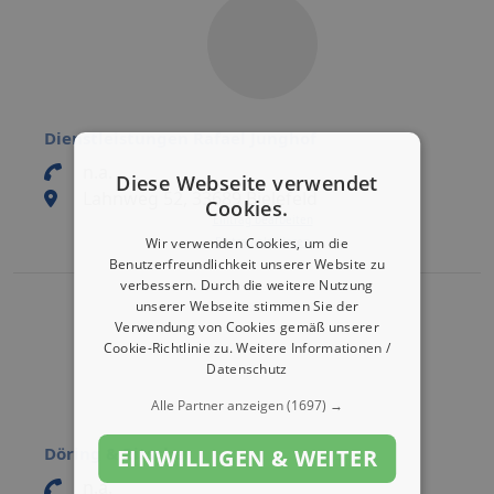
Dienstleistungen Rafael Junghof
n.a.
Diese Webseite verwendet
Lahnweg 52, 33689 Bielefeld
Cookies.
Eintrag bearbeiten
Eintrag aktivieren
Wir verwenden Cookies, um die
Benutzerfreundlichkeit unserer Website zu
verbessern. Durch die weitere Nutzung
unserer Webseite stimmen Sie der
Verwendung von Cookies gemäß unserer
Cookie-Richtlinie zu.
Weitere Informationen /
Datenschutz
Alle Partner anzeigen
(1697) →
Döring & Ritscher
EINWILLIGEN & WEITER
n.a.