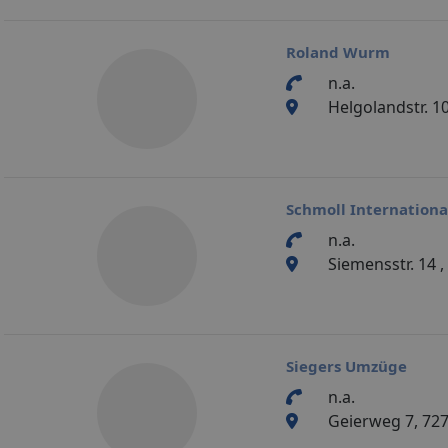
Roland Wurm
n.a.
Helgolandstr. 1
Schmoll Internation
n.a.
Siemensstr. 14 
Siegers Umzüge
n.a.
Geierweg 7, 72