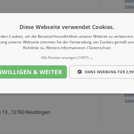
Eintra
Eintra
 12 , 72764 Reutlingen
Diese Webseite verwendet Cookies.
nden Cookies, um die Benutzerfreundlichkeit unserer Website zu verbessern.
zung unserer Webseite stimmen Sie der Verwendung von Cookies gemäß uns
Richtlinie zu.
Weitere Informationen / Datenschutz
Eintra
 Co. KG Deutsche Möbelspedition
Eintra
Alle Partner anzeigen
(1697) →
2766 Reutlingen
NWILLIGEN & WEITER
OHNE WERBUNG FÜR 2,99
Eintra
Eintra
 13 , 72760 Reutlingen