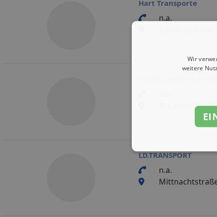
Hart Transporte
n.a.
Katharienenstr.
Wir verwe
weitere Nut
HasenauerKoch GmbH
n.a.
In Laisen 20 , 7
EI
LD.TRANSPORT
n.a.
Mittnachtstraße