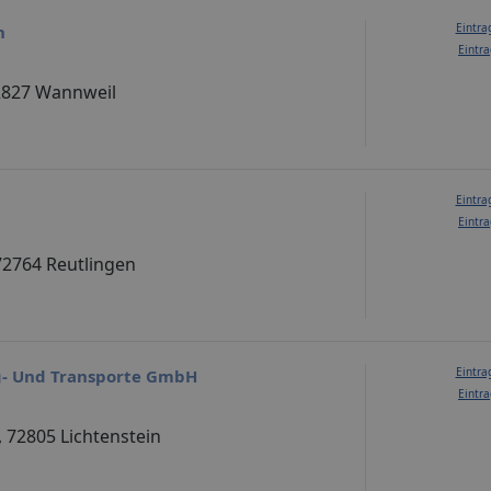
Eintra
n
Eintra
72827 Wannweil
Eintra
Eintra
 72764 Reutlingen
Eintra
g- Und Transporte GmbH
Eintra
 72805 Lichtenstein