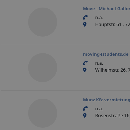
Move - Michael Gallo
n.a.
Hauptstr. 61 , 
moving4students.de
n.a.
Wilhelmstr. 26,
Munz Kfz-vermietun
n.a.
Rosenstraße 16,