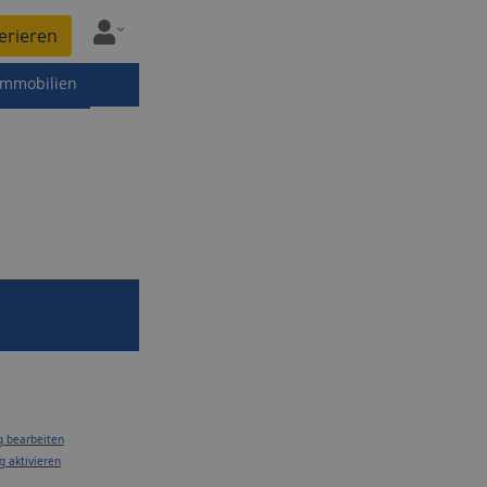
erieren
immobilien
g bearbeiten
g aktivieren