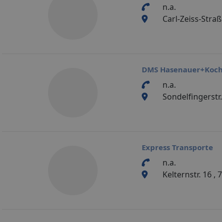
n.a.
Carl-Zeiss-Stra
DMS Hasenauer+Koch
n.a.
Sondelfingerstr.
Express Transporte
n.a.
Kelternstr. 16 