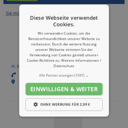
Sie möchten hier erscheinen?
Diese Webseite verwendet
Cookies.
Wir verwenden Cookies, um die
Benutzerfreundlichkeit unserer Website zu
verbessern. Durch die weitere Nutzung
unserer Webseite stimmen Sie der
Verwendung von Cookies gemäß unserer
Cookie-Richtlinie zu.
Weitere Informationen /
H. Duckek
Datenschutz
n.a.
Alle Partner anzeigen
(1697) →
Steinweg 77 , 06484 Quedlinburg
Eintrag bearbeiten
EINWILLIGEN & WEITER
Eintrag aktivieren
OHNE WERBUNG FÜR 2,99 €