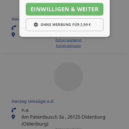
EINWILLIGEN & WEITER
Heinr. Oeltjenbruns
OHNE WERBUNG FÜR 2,99 €
n.a.
Reihdamm 29 , 26160 Bad Zwischenahn
Eintrag bearbeiten
Eintrag aktivieren
Herzog Umzüge e.K.
n.a.
Am Patentbusch 3a , 26125 Oldenburg
(Oldenburg)