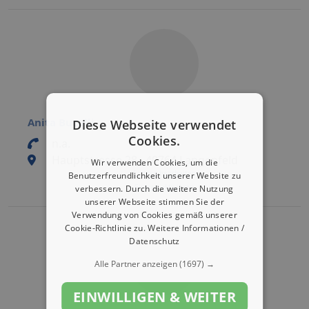
Anita Bucolli
Diese Webseite verwendet
Cookies.
n.a.
Hauptstrasse 28 , 40764 Langenfeld
Wir verwenden Cookies, um die
Eintrag bearbeiten
Benutzerfreundlichkeit unserer Website zu
Eintrag aktivieren
verbessern. Durch die weitere Nutzung
unserer Webseite stimmen Sie der
Verwendung von Cookies gemäß unserer
Cookie-Richtlinie zu.
Weitere Informationen /
Datenschutz
Alle Partner anzeigen
(1697) →
EINWILLIGEN & WEITER