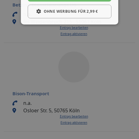
Betzing Dienstleistungs UG
OHNE WERBUNG FÜR 2,99 €
n.a.
Im Weidenbruch 215 , 51061 Köln
Eintrag bearbeiten
Eintrag aktivieren
Bison-Transport
n.a.
Osloer Str. 5, 50765 Köln
Eintrag bearbeiten
Eintrag aktivieren