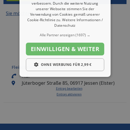
verbessern. Durch die weitere Nutzung
unserer Webseite stimmen Sie der
Sie möchten hier erscheinen?
Verwendung von Cookies gemäß unserer
Cookie-Richtlinie zu.
Weitere Informationen /
Datenschutz
Alle Partner anzeigen
(1697) →
EINWILLIGEN & WEITER
OHNE WERBUNG FÜR 2,99 €
Fleischrind GmbH Seyda
n.a.
Jüterboger Straße 85, 06917 Jessen (Elster)
Eintrag bearbeiten
Eintrag aktivieren