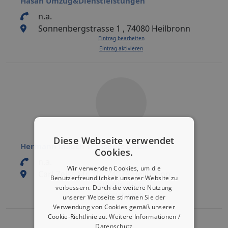
Hasan Umzug&Dienstleistungen
n.a.
Sonnenbergstrasse 1 , 74080 Heilbronn
Eintrag bearbeiten
Eintrag aktivieren
Diese Webseite verwendet
Hermann Mauch Transport GmbH
Cookies.
n.a.
Wir verwenden Cookies, um die
Carl-Zeiss-Str. 15 , 74078 Heilbronn
Benutzerfreundlichkeit unserer Website zu
Eintrag bearbeiten
verbessern. Durch die weitere Nutzung
Eintrag aktivieren
unserer Webseite stimmen Sie der
Verwendung von Cookies gemäß unserer
Cookie-Richtlinie zu.
Weitere Informationen /
Datenschutz