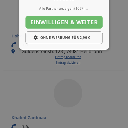
Alle Partner anzeigen
(1697) →
EINWILLIGEN & WEITER
Hohoi TTU
OHNE WERBUNG FÜR 2,99 €
n.a.
Güldensteinstr. 123 , 74081 Heilbronn
Eintrag bearbeiten
Eintrag aktivieren
Khaled Zanboaa
n.a.