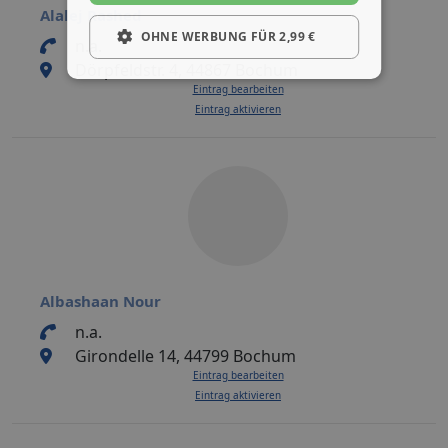
Alalej Rashed
OHNE WERBUNG FÜR 2,99 €
n.a.
Dörpfeldstr. 4, 44867 Bochum
Eintrag bearbeiten
Eintrag aktivieren
Albashaan Nour
n.a.
Girondelle 14, 44799 Bochum
Eintrag bearbeiten
Eintrag aktivieren