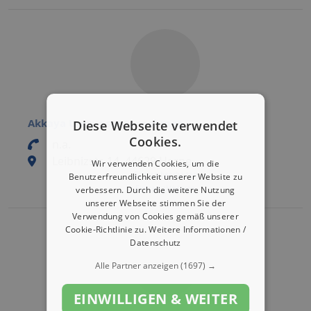
Akkaya Umzugsunternehmen
Diese Webseite verwendet
Cookies.
n.a.
Leibnizstr. 14, 44629 Herne
Wir verwenden Cookies, um die
Eintrag bearbeiten
Benutzerfreundlichkeit unserer Website zu
Eintrag aktivieren
verbessern. Durch die weitere Nutzung
unserer Webseite stimmen Sie der
Verwendung von Cookies gemäß unserer
Cookie-Richtlinie zu.
Weitere Informationen /
Datenschutz
Alle Partner anzeigen
(1697) →
EINWILLIGEN & WEITER