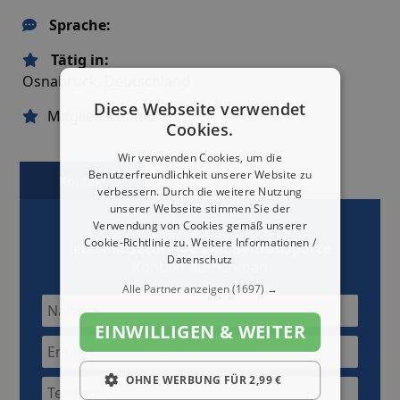
Sprache:
Tätig in:
Osnabrück, Deutschland
Diese Webseite verwendet
Mitgliedschaften:
Cookies.
Wir verwenden Cookies, um die
Benutzerfreundlichkeit unserer Website zu
Kontakt
Karte
verbessern. Durch die weitere Nutzung
unserer Webseite stimmen Sie der
Verwendung von Cookies gemäß unserer
Cookie-Richtlinie zu.
Weitere Informationen /
Jetzt mit
Second-Art Möbeltransporte
Datenschutz
Kontakt aufnehmen
Alle Partner anzeigen
(1697) →
EINWILLIGEN & WEITER
OHNE WERBUNG FÜR 2,99 €