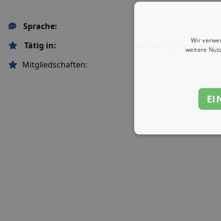
Sprache:
Wir verwe
Tätig in:
Nürnberg, Deutschlan
weitere Nut
Mitgliedschaften:
EI