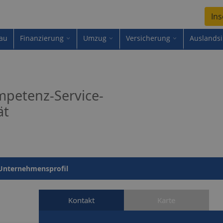
Ins
au
Finanzierung
Umzug
Versicherung
Auslands
petenz-Service-
ät
Unternehmensprofil
Kontakt
Karte