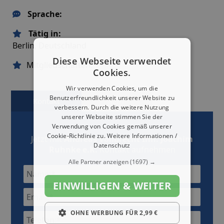
Sprache:
Tätig in:
Berlin, Deutschland
Diese Webseite verwendet
Mitgliedschaften:
Cookies.
Wir verwenden Cookies, um die
Benutzerfreundlichkeit unserer Website zu
Kontakt
Karte
verbessern. Durch die weitere Nutzung
unserer Webseite stimmen Sie der
Verwendung von Cookies gemäß unserer
Cookie-Richtlinie zu.
Weitere Informationen /
Jetzt mit
Andreas Vollbrecht Inh. Joachim
Datenschutz
Ruhnke e.K.
Kontakt aufnehmen
Alle Partner anzeigen
(1697) →
EINWILLIGEN & WEITER
OHNE WERBUNG FÜR 2,99 €