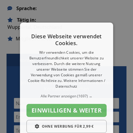
Sprache:
Tätig in:
Wuppertal, Deutschland
Diese Webseite verwendet
Mitgliedschaften:
Cookies.
Wir verwenden Cookies, um die
Benutzerfreundlichkeit unserer Website zu
Kontakt
Karte
verbessern. Durch die weitere Nutzung
unserer Webseite stimmen Sie der
Verwendung von Cookies gemäß unserer
Cookie-Richtlinie zu.
Weitere Informationen /
Jetzt mit
Ganzow Service Unternehmen
Datenschutz
Kontakt aufnehmen
Alle Partner anzeigen
(1697) →
EINWILLIGEN & WEITER
OHNE WERBUNG FÜR 2,99 €