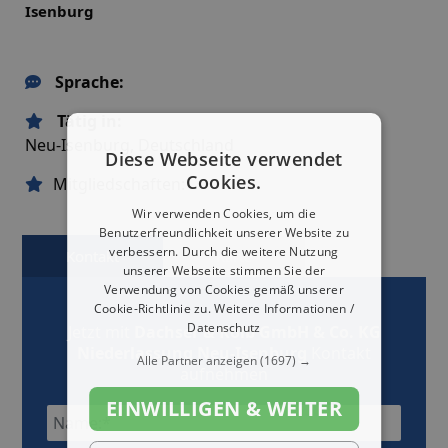
Isenburg
Sprache:
Tätig in:
Neu-Isenburg, Deutschland
Diese Webseite verwendet
Cookies.
Mitgliedschaften:
Wir verwenden Cookies, um die
Benutzerfreundlichkeit unserer Website zu
verbessern. Durch die weitere Nutzung
Kontakt
Karte
unserer Webseite stimmen Sie der
Verwendung von Cookies gemäß unserer
Cookie-Richtlinie zu.
Weitere Informationen /
Datenschutz
Jetzt mit
Dachser & Kolb GmbH & Co. KG
Niederlassung Neu-Isenburg
Kontakt
Alle Partner anzeigen
(1697) →
aufnehmen
EINWILLIGEN & WEITER