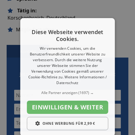
Tätig in:
Korschenbroich, Deutschland
Mitgliedschaften:
Diese Webseite verwendet
Cookies.
Wir verwenden Cookies, um die
Kontakt
Karte
Benutzerfreundlichkeit unserer Website zu
verbessern. Durch die weitere Nutzung
unserer Webseite stimmen Sie der
Verwendung von Cookies gemäß unserer
Jetzt mit
Ein Bären Starkes Team
Kontakt
Cookie-Richtlinie zu.
Weitere Informationen /
aufnehmen
Datenschutz
Alle Partner anzeigen
(1697) →
EINWILLIGEN & WEITER
OHNE WERBUNG FÜR 2,99 €