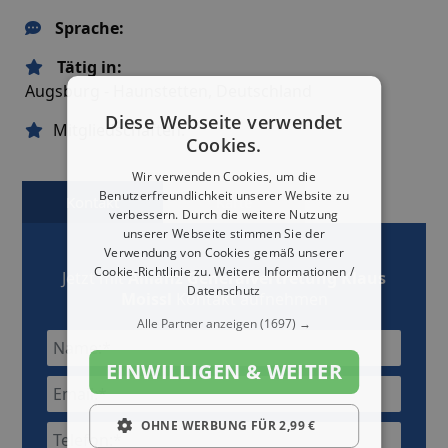
Sprache:
Tätig in:
Augsburg - Haunstetten, Deutschland
Diese Webseite verwendet
Mitgliedschaften:
Cookies.
Wir verwenden Cookies, um die
Benutzerfreundlichkeit unserer Website zu
Kontakt
Karte
verbessern. Durch die weitere Nutzung
unserer Webseite stimmen Sie der
Verwendung von Cookies gemäß unserer
Cookie-Richtlinie zu.
Weitere Informationen /
Jetzt mit
Allianz Generalvertretung Klaus
Datenschutz
Moissl
Kontakt aufnehmen
Alle Partner anzeigen
(1697) →
EINWILLIGEN & WEITER
OHNE WERBUNG FÜR 2,99 €